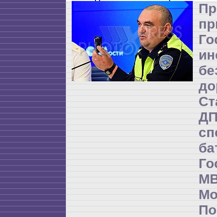
Пр
пр
Го
ин
бе
до
Ст
Д
сп
б
Го
М
М
По