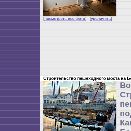
[
посмотреть все фото
] [
увеличить
]
Строительство пешеходного моста на 
Во
Ст
пе
п
Ка