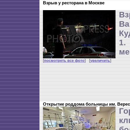
Взрыв у ресторана в Москве
Вз
B
Ку
1
ме
[
посмотреть все фото
] [
увеличить
]
Открытие роддома больницы им. Верес
Го
кл
бо