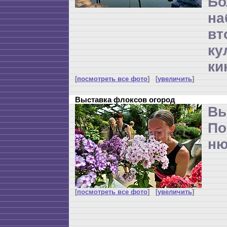
Бо
н
вт
ку
ки
[
посмотреть все фото
] [
увеличить
]
Выставка флоксов огород
Вы
По
ню
[
посмотреть все фото
] [
увеличить
]