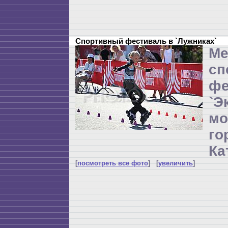
Спортивный фестиваль в `Лужниках`
Ме
сп
фе
`Э
мо
г
Ка
[
посмотреть все фото
] [
увеличить
]