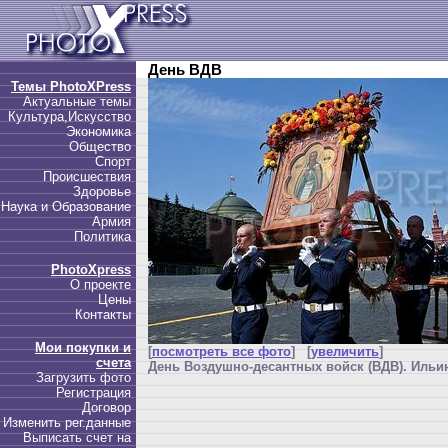
День ВДВ
Темы PhotoXPress
Актуальные темы
Культура,Искусство
Экономика
Общество
Спорт
Происшествия
Здоровье
Наука и Образование
Армия
Политика
PhotoXpress
О проекте
Цены
Контакты
Мои покупки и
[
посмотреть все фото
] [
увеличить
]
счета
День Воздушно-десантных войск (ВДВ). Ильин
Загрузить фото
Регистрация
Договор
Изменить рег.данные
Выписать счет на