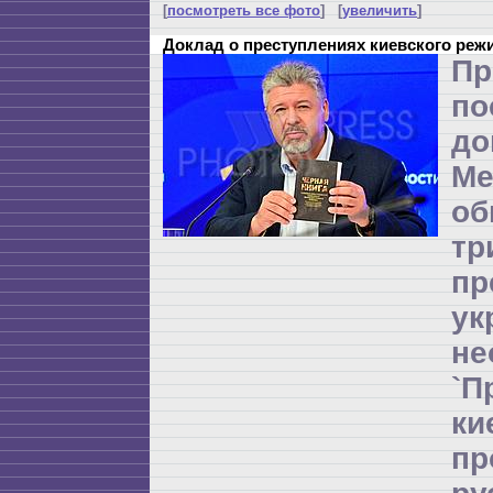
[
посмотреть все фото
] [
увеличить
]
Доклад о преступлениях киевского реж
Пр
по
до
Ме
об
т
пр
ук
не
`П
к
п