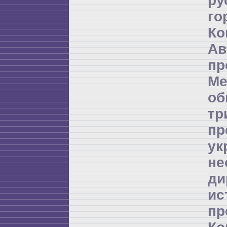
ру
го
Ко
А
пр
Ме
об
т
пр
ук
не
д
и
пр