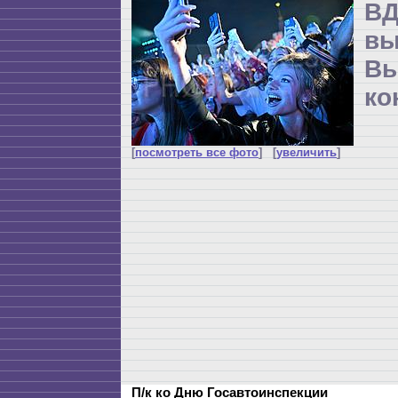
ВД
в
Вы
ко
[
посмотреть все фото
] [
увеличить
]
П/к ко Дню Госавтоинспекции