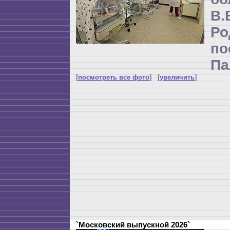
В
Р
по
Па
[
посмотреть все фото
] [
увеличить
]
`Московский выпускной 2026`