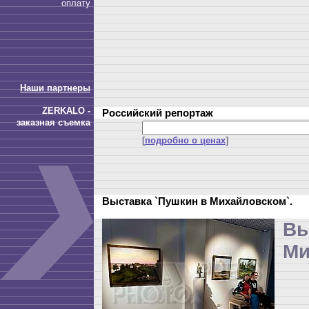
оплату
Наши партнеры
ZERKALO -
Российский репортаж
заказная съемка
[
подробно о ценах
]
Выставка `Пушкин в Михайловском`.
Вы
Ми