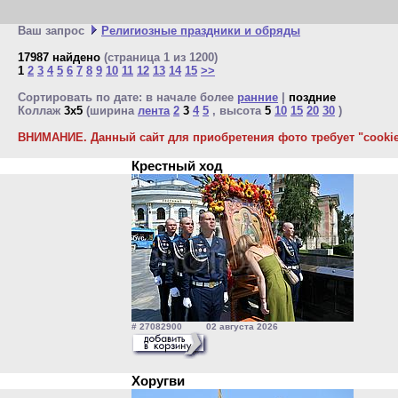
Ваш запрос
Религиозные праздники и обряды
17987 найдено
(страница 1 из 1200)
1
2
3
4
5
6
7
8
9
10
11
12
13
14
15
>>
Сортировать по дате: в начале более
ранние
|
поздние
Коллаж
3x5
(ширина
лента
2
3
4
5
, высота
5
10
15
20
30
)
ВНИМАНИЕ. Данный сайт для приобретения фото требует "cookie"
Крестный ход
# 27082900 02 августа 2026
Хоругви