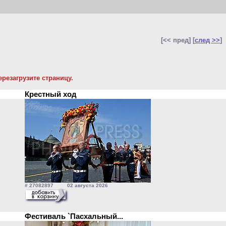
[<< пред] [
след >>
]
резагрузите страницу.
Крестный ход
# 27082897 02 августа 2026
Фестиваль `Пасхальный...