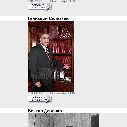
# 3982122 14 сентября 1999
Геннадий Селезнев
# 3982113 14 сентября 1999
Виктор Доценко