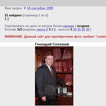
Ваш запрос
14 сентября 1999
21 найдено
(страница 1 из 2)
1
2
Сортировать по дате: в начале более
ранние
|
поздние
Коллаж
3x5
(ширина
лента
2
3
4
5
, высота
5
10
15
20
30
)
ВНИМАНИЕ. Данный сайт для приобретения фото требует "cookie"
Геннадий Селезнев