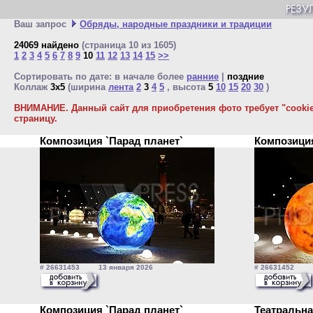
Ваш запрос
Обряды, народные праздники и традиции
24069 найдено
(страница 10 из 1605)
1
2
3
4
5
6
7
8
9
10
11
12
13
14
15
>>
Сортировать по дате: в начале более
ранние
|
поздние
Коллаж
3x5
(ширина
лента
2
3
4
5
, высота
5
10
15
20
30
)
ВНИМАНИЕ. Данный сайт для приобретения фото требует "cookie"
страницу.
Композиция `Парад планет`
Композици
# 26631453 13 января 2026
# 26631452 1
Композиция `Парад планет`
Театральн