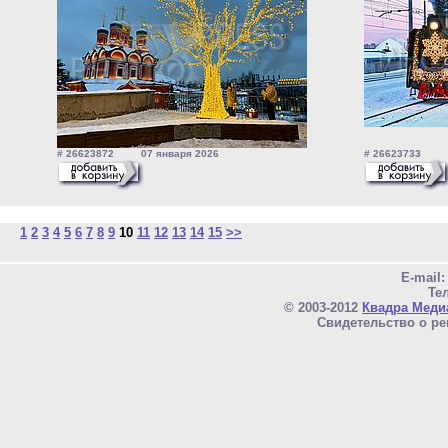
# 26623872 07 января 2026
# 26623733 0
1
2
3
4
5
6
7
8
9
10
11
12
13
14
15
>>
E-mail
Тел
© 2003-2012
Квадра Меди
Свидетельство о ре