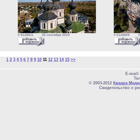
# 6128811 26 сентября 2019
# 6128809 26 
1
2
3
4
5
6
7
8
9
10
11
12
13
14
15
>>
E-mail
Тел
© 2003-2012
Квадра Меди
Свидетельство о ре