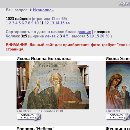
Ваш запрос
Иконопись
1023 найдено
(страница 11 из 69)
1
2
3
4
5
6
7
8
9
10
11
12
13
14
15
>>
Сортировать по дате: в начале более
ранние
|
поздние
Коллаж
3x5
(ширина
лента
2
3
4
5
, высота
5
10
15
20
30
)
ВНИМАНИЕ. Данный сайт для приобретения фото требует "cookie"
страницу.
Икона Иоанна Богослова
Икона Усп
# 6209725 12 октября 2019
# 6209791 12 
Роспись `Небеса`
Женщина в