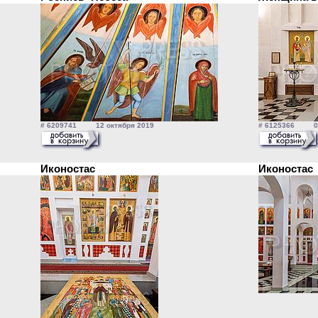
# 6209741 12 октября 2019
# 6125366 04 
Иконостас
Иконоста