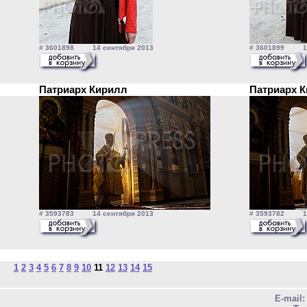
# 3601898 14 сентября 2013
# 3601899 14 
Патриарх Кирилл
Патриарх 
# 3593783 14 сентября 2013
# 3593782 14 
1
2
3
4
5
6
7
8
9
10
11
12
13
14
15
E-mail