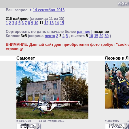
Ваш запрос
14 сентября 2013
216 найдено
(страница 11 из 15)
1
2
3
4
5
6
7
8
9
10
11
12
13
14
15
Сортировать по дате: в начале более
ранние
|
поздние
Коллаж
3x5
(ширина
лента
2
3
4
5
, высота
5
10
15
20
30
)
ВНИМАНИЕ. Данный сайт для приобретения фото требует "cookie"
страницу.
Самолет
Леонов и 
# 4197335 14 сентября 2013
# 3595097 14 