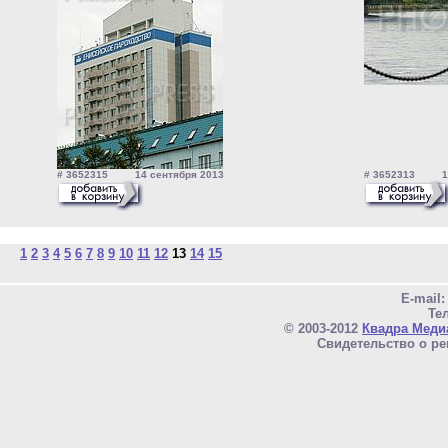
# 3652315 14 сентября 2013
# 3652313 14 
1
2
3
4
5
6
7
8
9
10
11
12
13
14
15
E-mail
Тел
© 2003-2012
Квадра Меди
Свидетельство о ре