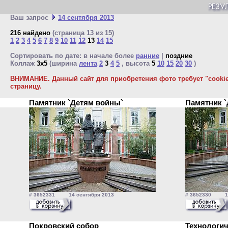
Ваш запрос
14 сентября 2013
216 найдено
(страница 13 из 15)
1
2
3
4
5
6
7
8
9
10
11
12
13
14
15
Сортировать по дате: в начале более
ранние
|
поздние
Коллаж
3x5
(ширина
лента
2
3
4
5
, высота
5
10
15
20
30
)
ВНИМАНИЕ. Данный сайт для приобретения фото требует "cookie"
страницу.
Памятник `Детям войны`
Памятник 
# 3652331 14 сентября 2013
# 3652330 14 
Покровский собор
Технологи