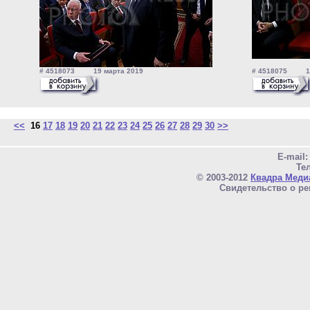
# 4518073 19 марта 2019
# 4518075 19
<<
16
17
18
19
20
21
22
23
24
25
26
27
28
29
30
>>
E-mail
Тел
© 2003-2012
Квадра Меди
Свидетельство о ре