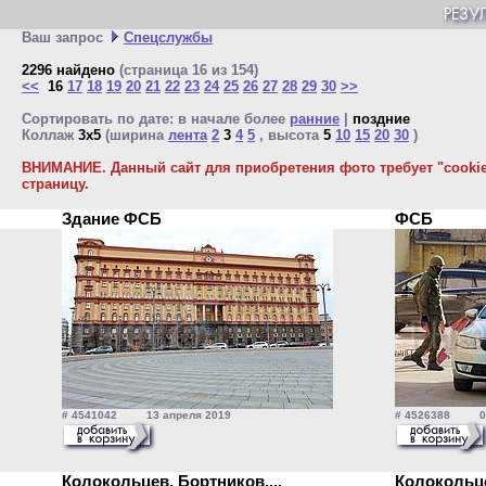
Ваш запрос
Спецслужбы
2296 найдено
(страница 16 из 154)
<<
16
17
18
19
20
21
22
23
24
25
26
27
28
29
30
>>
Сортировать по дате: в начале более
ранние
|
поздние
Коллаж
3x5
(ширина
лента
2
3
4
5
, высота
5
10
15
20
30
)
ВНИМАНИЕ. Данный сайт для приобретения фото требует "cookie"
страницу.
Здание ФСБ
ФСБ
# 4541042 13 апреля 2019
# 4526388 02
Колокольцев, Бортников,...
Колокольце