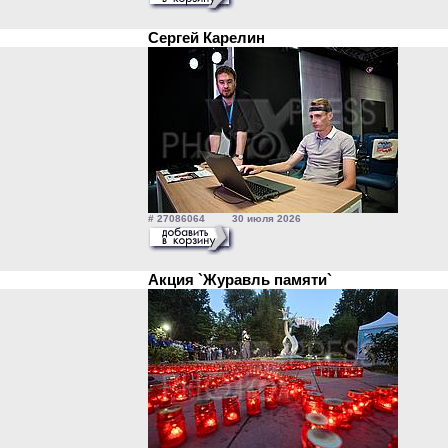
Сергей Карелин
# 27086064 30 июля 2026
Акция `Журавль памяти`