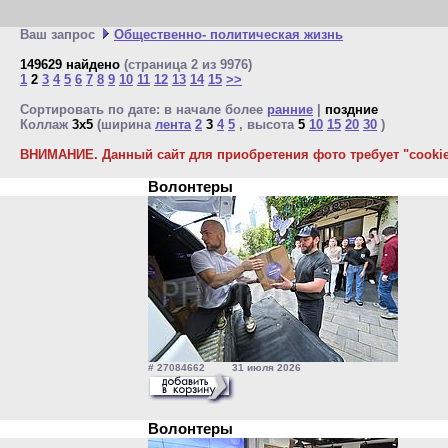
Ваш запрос
Общественно- политическая жизнь
149629 найдено
(страница 2 из 9976)
1
2
3
4
5
6
7
8
9
10
11
12
13
14
15
>>
Сортировать по дате: в начале более
ранние
|
поздние
Коллаж
3x5
(ширина
лента
2
3
4
5
, высота
5
10
15
20
30
)
ВНИМАНИЕ. Данный сайт для приобретения фото требует "cookie"
Волонтеры
# 27084662 31 июля 2026
Волонтеры