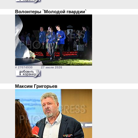
Волонтеры `Молодой гвардии`
# 27074930 27 июля 2026
Максим Григорьев