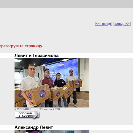
[
<< пред
] [
след >>
]
резагрузите страницу.
Левит и Герасимова
# 27084660 31 июля 2026
Александр Левит