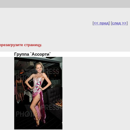
[
<< пред
] [
след >>
]
резагрузите страницу.
Группа `Ассорти`