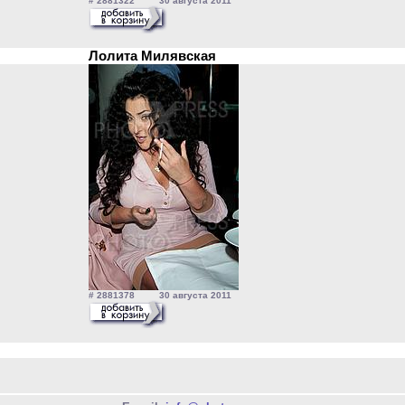
# 2881322 30 августа 2011
Лолита Милявская
# 2881378 30 августа 2011