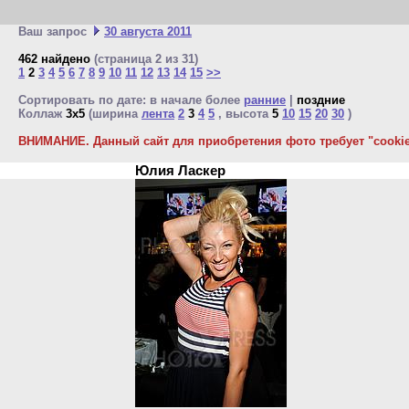
Ваш запрос
30 августа 2011
462 найдено
(страница 2 из 31)
1
2
3
4
5
6
7
8
9
10
11
12
13
14
15
>>
Сортировать по дате: в начале более
ранние
|
поздние
Коллаж
3x5
(ширина
лента
2
3
4
5
, высота
5
10
15
20
30
)
ВНИМАНИЕ. Данный сайт для приобретения фото требует "cookie"
Юлия Ласкер