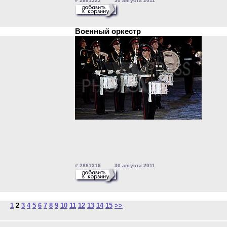
# 2881323 30 августа 2011
Военный оркестр
# 2881319 30 августа 2011
1
2
3
4
5
6
7
8
9
10
11
12
13
14
15
>>