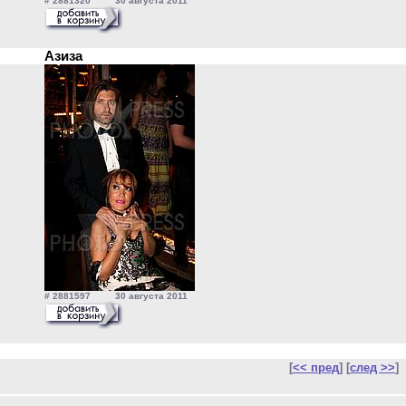
# 2881320 30 августа 2011
Азиза
# 2881597 30 августа 2011
[
<< пред
] [
след >>
]