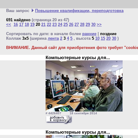
Ваш запрос
Повышение квалификации, переподготовка
691 найдено
(страница 20 из 47)
<<
16
17
18
19
20
21
22
23
24
25
26
27
28
29
30
>>
Сортировать по дате: в начале более
ранние
|
поздние
Коллаж
3x5
(ширина
лента
2
3
4
5
, высота
5
10
15
20
30
)
ВНИМАНИЕ. Данный сайт для приобретения фото требует "cookie"
Компьютерные курсы для...
# 4426407 18 сентября 2014
Компьютерные курсы для...