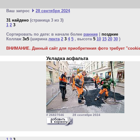
Ваш запрос
28 сентября 2024
31 найдено
(страница 3 из 3)
1
2
3
Сортировать по дате: в начале более
ранние
|
поздние
Коллаж
3x5
(ширина
лента
2
3
4
5
, высота
5
10
15
20
30
)
ВНИМАНИЕ. Данный сайт для приобретения фото требует "cookie"
Укладка асфальта
# 26827046 28 сентября 2024
1
2
3