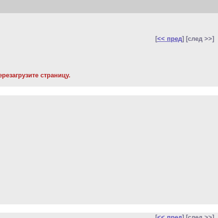
[
<< пред
] [след >>]
резагрузите страницу.
[
<< пред
] [след >>]