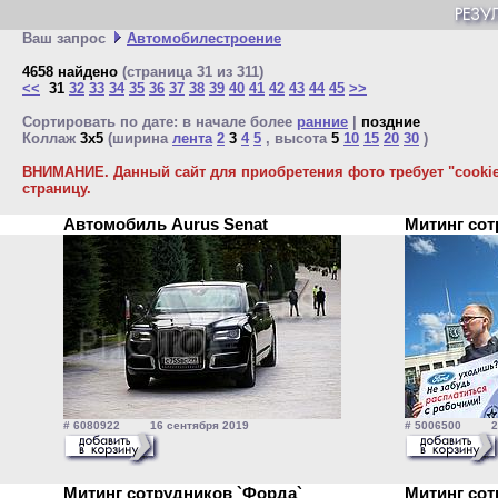
Ваш запрос
Автомобилестроение
4658 найдено
(страница 31 из 311)
<<
31
32
33
34
35
36
37
38
39
40
41
42
43
44
45
>>
Сортировать по дате: в начале более
ранние
|
поздние
Коллаж
3x5
(ширина
лента
2
3
4
5
, высота
5
10
15
20
30
)
ВНИМАНИЕ. Данный сайт для приобретения фото требует "cookie"
страницу.
Автомобиль Aurus Senat
Митинг со
# 6080922 16 сентября 2019
# 5006500 29
Митинг сотрудников `Форда`
Митинг со