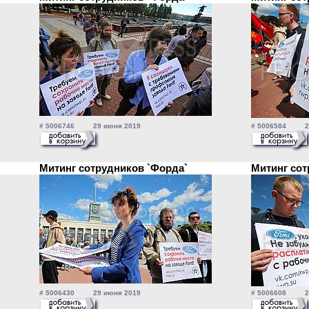
# 5006746 29 июня 2019
# 5006584 29
Митинг сотрудников `Форда`
Митинг со
# 5006430 29 июня 2019
# 5006608 29