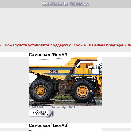
. Пожалуйста установите поддержку "cookie" в Вашем браузере и пе
Самосвал `БелАЗ`
# 4464469 30 октября 2018
Самосвал `БелАЗ`