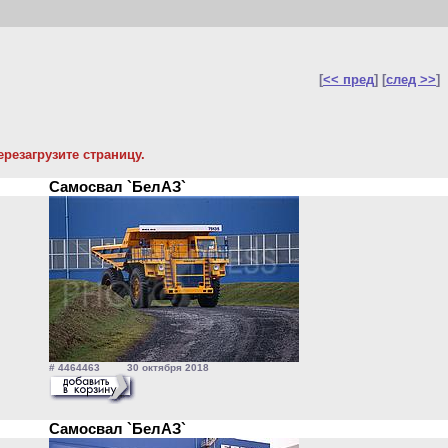
[
<< пред
] [
след >>
]
резагрузите страницу.
Самосвал `БелАЗ`
# 4464463 30 октября 2018
Самосвал `БелАЗ`