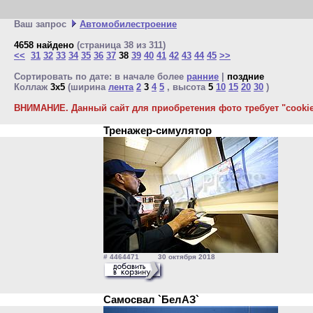
Ваш запрос
Автомобилестроение
4658 найдено
(страница 38 из 311)
<<
31
32
33
34
35
36
37
38
39
40
41
42
43
44
45
>>
Сортировать по дате: в начале более
ранние
|
поздние
Коллаж
3x5
(ширина
лента
2
3
4
5
, высота
5
10
15
20
30
)
ВНИМАНИЕ. Данный сайт для приобретения фото требует "cookie"
Тренажер-симулятор
# 4464471 30 октября 2018
Самосвал `БелАЗ`