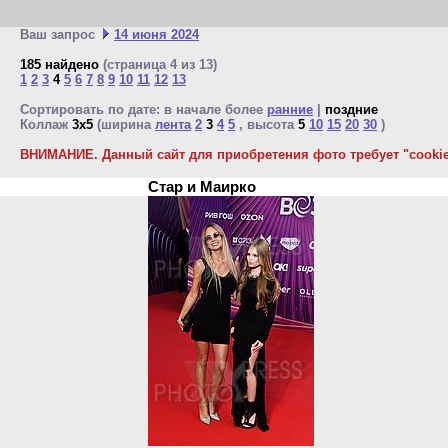
Ваш запрос
14 июня 2024
185 найдено
(страница 4 из 13)
1
2
3
4
5
6
7
8
9
10
11
12
13
Сортировать по дате: в начале более
ранние
|
поздние
Коллаж
3x5
(ширина
лента
2
3
4
5
, высота
5
10
15
20
30
)
ВНИМАНИЕ. Данный сайт для приобретения фото требует "cookie"
Стар и Маирко