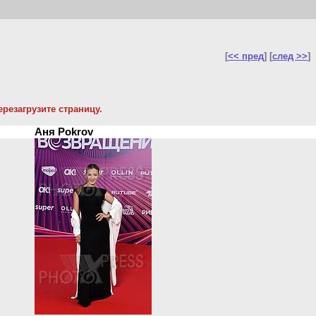
[
<< пред
] [
след >>
]
резагрузите страницу.
Аня Pokrov