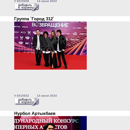
# 6510658 14 июня 2024
Группа `Город 312`
# 6510652 14 июня 2024
Нурбол Артыкбаев