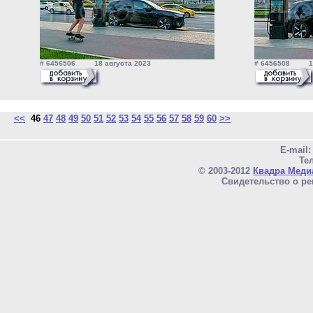
# 6456506 18 августа 2023
# 6456508 18 
<<
46
47
48
49
50
51
52
53
54
55
56
57
58
59
60
>>
E-mail
Тел
© 2003-2012
Квадра Меди
Свидетельство о ре