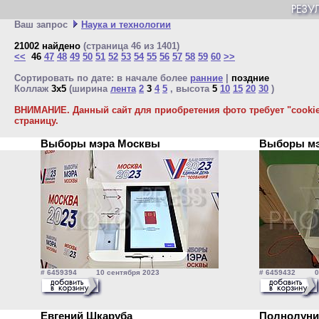
Ваш запрос
Наука и технологии
21002 найдено
(страница 46 из 1401)
<<
46
47
48
49
50
51
52
53
54
55
56
57
58
59
60
>>
Сортировать по дате: в начале более
ранние
|
поздние
Коллаж
3x5
(ширина
лента
2
3
4
5
, высота
5
10
15
20
30
)
ВНИМАНИЕ. Данный сайт для приобретения фото требует "cookie"
страницу.
Выборы мэра Москвы
Выборы м
# 6459394 10 сентября 2023
# 6459432 09 
Евгений Шкаруба
Полнолун