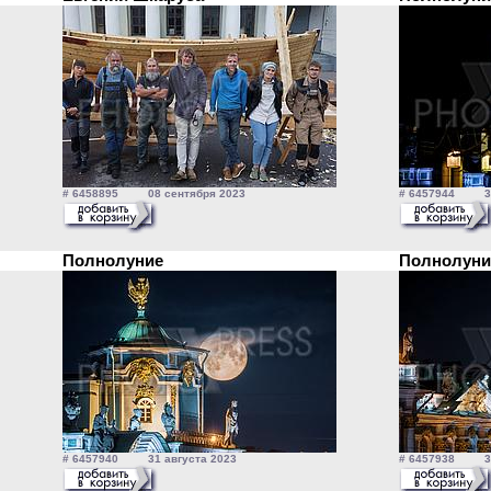
# 6458895 08 сентября 2023
# 6457944 31 
Полнолуние
Полнолун
# 6457940 31 августа 2023
# 6457938 31 