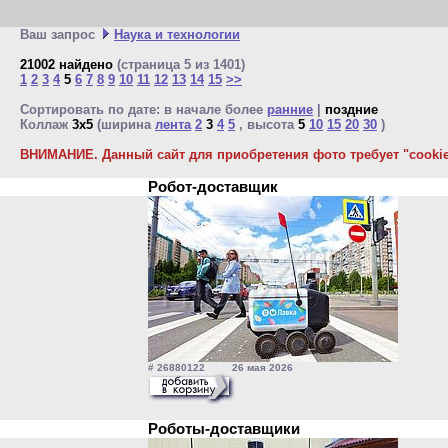
Ваш запрос
Наука и технологии
21002 найдено
(страница 5 из 1401)
1
2
3
4
5
6
7
8
9
10
11
12
13
14
15
>>
Сортировать по дате: в начале более
ранние
|
поздние
Коллаж
3x5
(ширина
лента
2
3
4
5
, высота
5
10
15
20
30
)
ВНИМАНИЕ. Данный сайт для приобретения фото требует "cookie"
Робот-доставщик
# 26880122 26 мая 2026
Роботы-доставщики