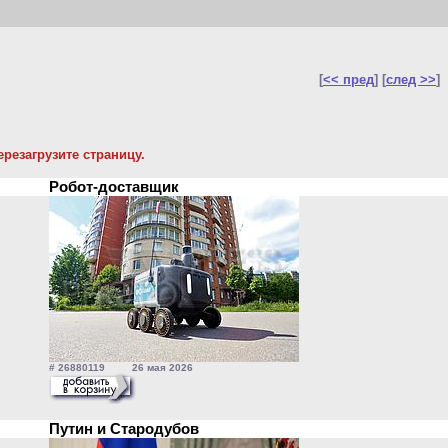
[
<< пред
] [
след >>
]
резагрузите страницу.
Робот-доставщик
# 26880119 26 мая 2026
Путин и Стародубов