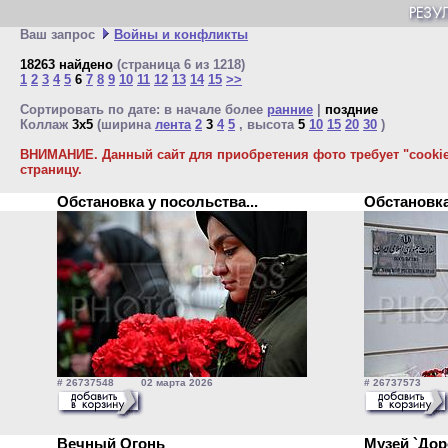
Ваш запрос
Войны и конфликты
18263 найдено
(страница 6 из 1218)
1
2
3
4
5
6
7
8
9
10
11
12
13
14
15
>>
Сортировать по дате: в начале более
ранние
|
поздние
Коллаж
3x5
(ширина
лента
2
3
4
5
, высота
5
10
15
20
30
)
ВНИМАНИЕ. Данный сайт для приобретения фото требует "cookie"
страницу.
Обстановка у посольства...
Обстановка
# 26737548 02 марта 2026
# 26737573 0
Вечный Огонь
Музей `Дор