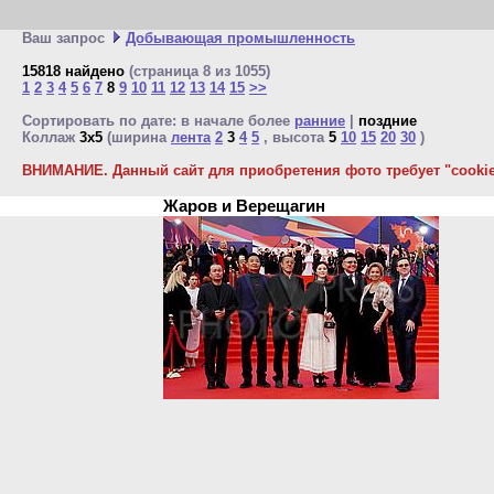
Ваш запрос
Добывающая промышленность
15818 найдено
(страница 8 из 1055)
1
2
3
4
5
6
7
8
9
10
11
12
13
14
15
>>
Сортировать по дате: в начале более
ранние
|
поздние
Коллаж
3x5
(ширина
лента
2
3
4
5
, высота
5
10
15
20
30
)
ВНИМАНИЕ. Данный сайт для приобретения фото требует "cookie"
Жаров и Верещагин