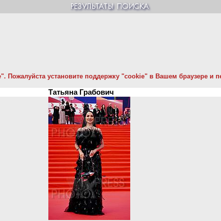
. Пожалуйста установите поддержку "cookie" в Вашем браузере и пе
Татьяна Грабович