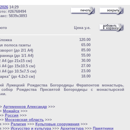
 2026
14:29
то: #26768494
акс: 5839x3893
фото
Цена у.е.
120.00
бложка
65.00
ая полоса газеты
85.00
зворот (до 2/1 A4)
55.00
раница (до 1/1 A4)
30.00
2 A4 (до 21x15 см)
27.00
4 A4 (до 15x10.5 см)
23.00
8 A4 (до 10.5x7.5 см)
18.00
арка" (до 4.2x3 см)
ий Лужецкий Рождества Богородицы Ферапонтов монастырь.
собор Рождества Пресвятой Богородицы с монастырской
ни.
>>
Артеменков Александр
>>>
>>
Можайск
>>>
>>>
Россия
>>>
>>>
Московская область
>>>
я >>>
Религия
>>>
Культовые сооружения
>>>
я >>>
Искусство и культура
>>>
Архитектура
>>>
Памятники