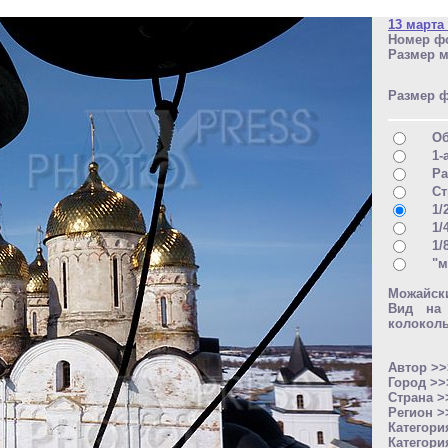
13 марта
Номер фо
Размер м
Размер 
О
1-
Ра
Ст
1/
1/
1/
"м
Можайск
Вид на 
колоколь
Автор >
Город >
Страна 
Регион 
Категори
Категори