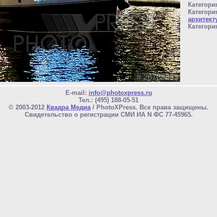
Категори
Категори
архитект
Категори
E-mail:
info@photoxpress.ru
Тел.: (495) 188-05-51
© 2003-2012
Квадра Медиа
/ PhotoXPress. Все права защищены.
Свидетельство о регистрации СМИ ИА N ФС 77-45965.