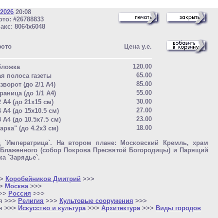
 2026
20:08
то: #26788833
акс: 8064x6048
фото
Цена у.е.
120.00
бложка
65.00
ая полоса газеты
85.00
зворот (до 2/1 A4)
55.00
раница (до 1/1 A4)
30.00
2 A4 (до 21x15 см)
27.00
4 A4 (до 15x10.5 см)
23.00
8 A4 (до 10.5x7.5 см)
18.00
арка" (до 4.2x3 см)
д `Императрица`. На втором плане: Московский Кремль, храм
 Блаженного (собор Покрова Пресвятой Богородицы) и Парящий
ка `Зарядье`.
>>
Коробейников Дмитрий
>>>
>>
Москва
>>>
>>>
Россия
>>>
я >>>
Религия
>>>
Культовые сооружения
>>>
я >>>
Искусство и культура
>>>
Архитектура
>>>
Виды городов