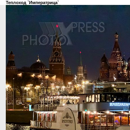
Теплоход `Императрица`