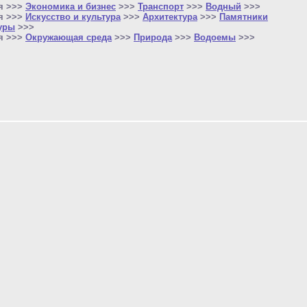
я >>>
Экономика и бизнес
>>>
Транспорт
>>>
Водный
>>>
я >>>
Искусство и культура
>>>
Архитектура
>>>
Памятники
уры
>>>
я >>>
Окружающая среда
>>>
Природа
>>>
Водоемы
>>>