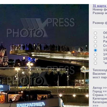
31 марта
Номер фо
Размер м
Размер 
О
1-
Ра
Ст
1/
1/
1/
"м
Теплохо
Василия
мост пар
Автор >
Город >
Страна 
Категори
Категори
>>>