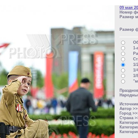
09 мая 2
Номер фо
Размер м
Размер 
О
1-
Ра
Ст
1/
1/
1/
"м
Праздно
Народные
Источни
Автор >
Город >
Страна 
Категори
Категори
Категори