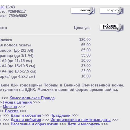
026
16:43
то: #26846117
акс: 7504x5002
фото
Цена у.е.
120.00
бложка
65.00
ая полоса газеты
85.00
зворот (до 2/1 A4)
55.00
раница (до 1/1 A4)
30.00
2 A4 (до 21x15 см)
27.00
4 A4 (до 15x10.5 см)
23.00
8 A4 (до 10.5x7.5 см)
18.00
арка" (до 4.2x3 см)
вание 81-й годовщины Победы в Великой Отечественной войне.
 гуляния на ВДНХ. Мальчик в военной форме времен войны.
к >>>
Комсомольская Правда
>>
Гусева Евгения
>>>
>>
Москва
>>>
>>>
Россия
>>>
я >>>
Даты и события
>>>
Праздники
>>>
я >>>
Даты и события
>>>
Исторические и памятные даты
>>>
я >>>
Население и образ жизни
>>>
Дети и молодежь
>>>