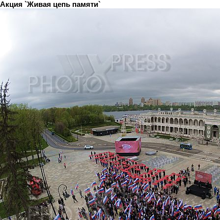
Акция `Живая цепь памяти`