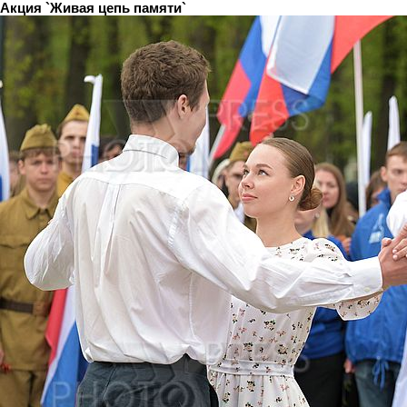
Акция `Живая цепь памяти`