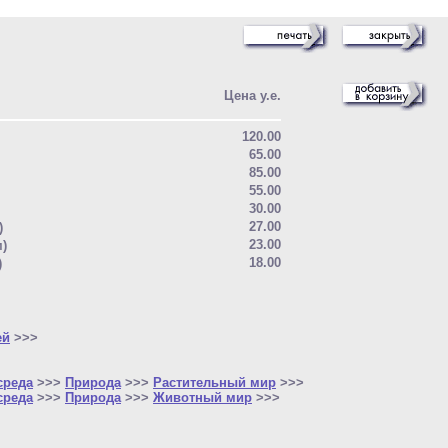
Цена у.е.
120.00
65.00
85.00
55.00
30.00
27.00
)
23.00
м)
18.00
)
ей
>>>
среда
>>>
Природа
>>>
Растительный мир
>>>
среда
>>>
Природа
>>>
Животный мир
>>>