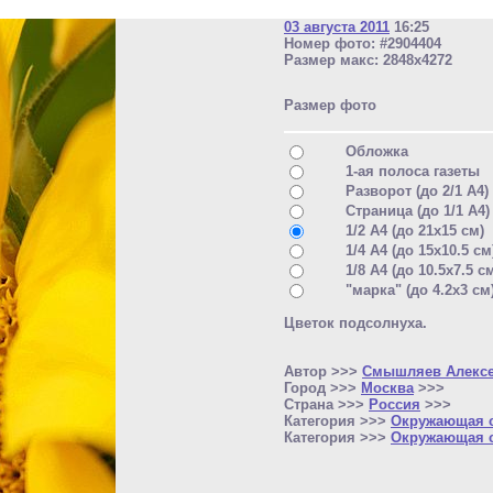
03 августа 2011
16:25
Номер фото: #2904404
Размер макс: 2848x4272
Размер фото
Обложка
1-ая полоса газеты
Разворот (до 2/1 A4)
Страница (до 1/1 A4)
1/2 A4 (до 21x15 см)
1/4 A4 (до 15x10.5 см
1/8 A4 (до 10.5x7.5 с
"марка" (до 4.2x3 см
Цветок подсолнуха.
Автор >>>
Смышляев Алекс
Город >>>
Москва
>>>
Страна >>>
Россия
>>>
Категория >>>
Окружающая 
Категория >>>
Окружающая 