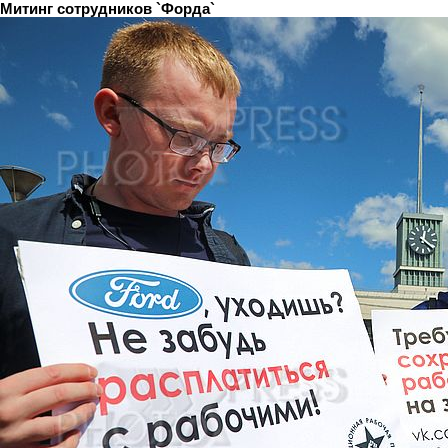
Митинг сотрудников `Форда`