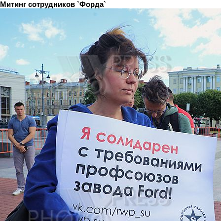
Митинг сотрудников `Форда`