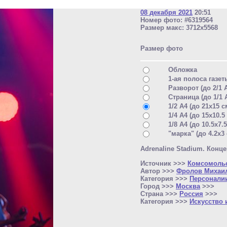
08 декабря 2021
20:51
Номер фото: #6319564
Размер макс: 3712x5568
Размер фото
Обложка
1-ая полоса газет
Разворот (до 2/1 
Страница (до 1/1 
1/2 A4 (до 21x15 с
1/4 A4 (до 15x10.5
1/8 A4 (до 10.5x7.
"марка" (до 4.2x3
Adrenaline Stadium. Конце
Источник >>>
Комсомольс
Автор >>>
Фролов Михаи
Категория >>>
Персонали
Город >>>
Москва
>>>
Страна >>>
Россия
>>>
Категория >>>
Искусство 