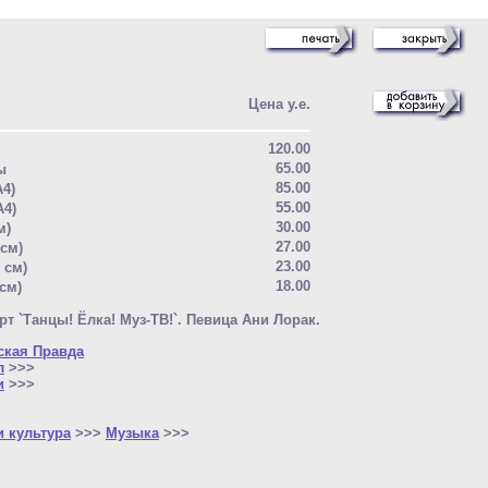
Цена у.е.
120.00
65.00
ы
85.00
A4)
55.00
A4)
30.00
м)
27.00
 см)
23.00
5 см)
18.00
 см)
рт `Танцы! Ёлка! Муз-ТВ!`. Певица Ани Лорак.
кая Правда
л
>>>
и
>>>
и культура
>>>
Музыка
>>>