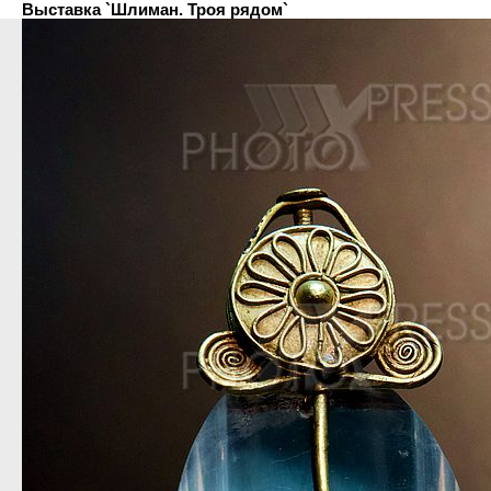
Выставка `Шлиман. Троя рядом`