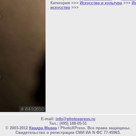
Категория >>>
Искусство и культура
>>>
И
искусство
>>>
E-mail:
info@photoxpress.ru
Тел.: (495) 188-05-51
© 2003-2012
Квадра Медиа
/ PhotoXPress. Все права защищены.
Свидетельство о регистрации СМИ ИА N ФС 77-45965.