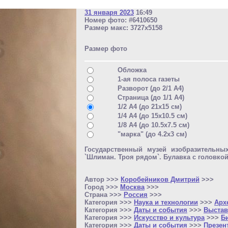
31 января 2023
16:49
Номер фото: #6410650
Размер макс: 3727x5158
Размер фото
Обложка
1-ая полоса газеты
Разворот (до 2/1 A4)
Страница (до 1/1 A4)
1/2 A4 (до 21x15 см)
1/4 A4 (до 15x10.5 см)
1/8 A4 (до 10.5x7.5 см)
"марка" (до 4.2x3 см)
Государственный музей изобразительны
`Шлиман. Троя рядом`. Булавка с головкой
Автор >>>
Коробейников Дмитрий
>>>
Город >>>
Москва
>>>
Страна >>>
Россия
>>>
Категория >>>
Наука и технологии
>>>
Арх
Категория >>>
Даты и события
>>>
Выстав
Категория >>>
Искусство и культура
>>>
Б
Категория >>>
Даты и события
>>>
Презен