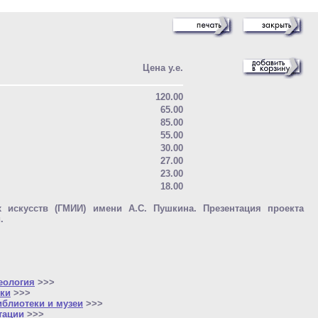
Цена у.е.
120.00
65.00
85.00
55.00
30.00
27.00
23.00
18.00
х искусств (ГМИИ) имени А.С. Пушкина. Презентация проекта
.
еология
>>>
ки
>>>
иблиотеки и музеи
>>>
тации
>>>