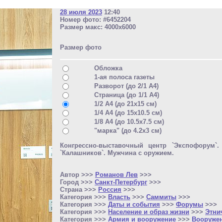
28 июля 2023
12:40
Номер фото: #6452204
Размер макс: 4000x6000
Размер фото
Обложка
1-ая полоса газеты
Разворот (до 2/1 A4)
Страница (до 1/1 A4)
1/2 A4 (до 21x15 см)
1/4 A4 (до 15x10.5 см)
1/8 A4 (до 10.5x7.5 см)
"марка" (до 4.2x3 см)
Конгрессно-выставочный центр `Экспофорум`
`Калашников`. Мужчина с оружием.
Автор >>>
Романов Лев
>>>
Город >>>
Санкт-Петербург
>>>
Страна >>>
Россия
>>>
Категория >>>
Власть
>>>
Саммиты
>>>
Категория >>>
Даты и события
>>>
Форумы
>>>
Категория >>>
Население и образ жизни
>>>
Этни
Категория >>>
Армия и вооружение
>>>
Вооружен