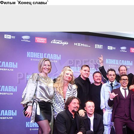
Фильм `Конец славы`