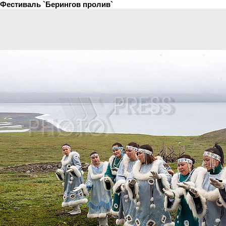
Фестиваль `Берингов пролив`