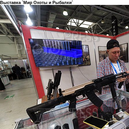
Выставка `Мир Охоты и Рыбалки`