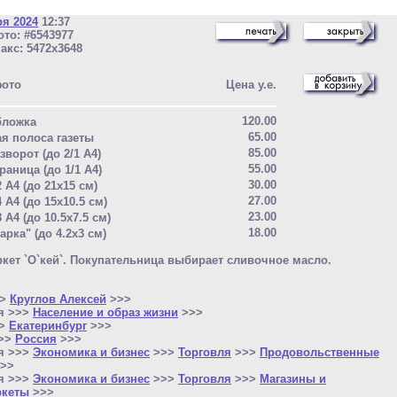
ря 2024
12:37
то: #6543977
акс: 5472x3648
фото
Цена у.е.
120.00
бложка
65.00
ая полоса газеты
85.00
зворот (до 2/1 A4)
55.00
раница (до 1/1 A4)
30.00
2 A4 (до 21x15 см)
27.00
4 A4 (до 15x10.5 см)
23.00
8 A4 (до 10.5x7.5 см)
18.00
арка" (до 4.2x3 см)
кет `О`кей`. Покупательница выбирает сливочное масло.
>>
Круглов Алексей
>>>
я >>>
Население и образ жизни
>>>
>>
Екатеринбург
>>>
>>>
Россия
>>>
я >>>
Экономика и бизнес
>>>
Торговля
>>>
Продовольственные
>>
я >>>
Экономика и бизнес
>>>
Торговля
>>>
Магазины и
ркеты
>>>