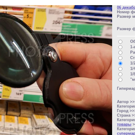
06 декаб
Номер фо
Размер м
Размер 
О
1-
Ра
Ст
1/
1/
1/
"м
Гипермар
Автор >
Категори
Город >
Страна 
Категори
товары
>
Категори
суперма