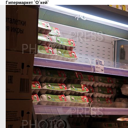
Гипермаркет `О`кей`