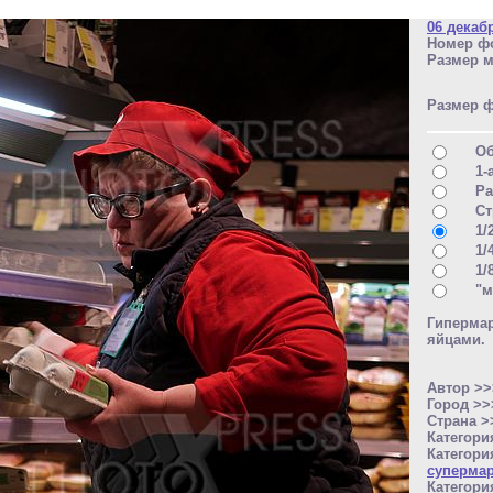
06 декаб
Номер фо
Размер м
Размер 
О
1-
Ра
Ст
1/
1/
1/
"м
Гиперма
яйцами.
Автор >
Город >
Страна 
Категори
Категори
суперма
Категори