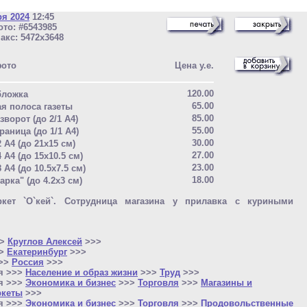
ря 2024
12:45
то: #6543985
акс: 5472x3648
фото
Цена у.е.
120.00
бложка
65.00
ая полоса газеты
85.00
зворот (до 2/1 A4)
55.00
раница (до 1/1 A4)
30.00
2 A4 (до 21x15 см)
27.00
4 A4 (до 15x10.5 см)
23.00
8 A4 (до 10.5x7.5 см)
18.00
арка" (до 4.2x3 см)
ркет `О`кей`. Сотрудница магазина у прилавка с куриными
>>
Круглов Алексей
>>>
>>
Екатеринбург
>>>
>>>
Россия
>>>
я >>>
Население и образ жизни
>>>
Труд
>>>
я >>>
Экономика и бизнес
>>>
Торговля
>>>
Магазины и
ркеты
>>>
я >>>
Экономика и бизнес
>>>
Торговля
>>>
Продовольственные