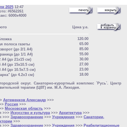
ля 2025
12:47
то: #6562261
акс: 6000x4000
фото
Цена у.е.
120.00
бложка
65.00
ая полоса газеты
85.00
зворот (до 2/1 A4)
55.00
раница (до 1/1 A4)
30.00
2 A4 (до 21x15 см)
27.00
4 A4 (до 15x10.5 см)
23.00
8 A4 (до 10.5x7.5 см)
18.00
арка" (до 4.2x3 см)
городской округ. Санаторно-курортный комплекс `Русь`. Центр
вительной терапии (ЦВТ) им. М.А. Лиходея.
>>
Артеменков Александр
>>>
>>>
Россия
>>>
>>>
Московская область
>>>
я >>>
Искусство и культура
>>>
Архитектура
>>>
я >>>
Здравоохранение
>>>
Учреждения
>>>
Санатории,
ктории
>>>
я >>>
Здравоохранение
>>>
Учреждения
>>>
Реабилитационные