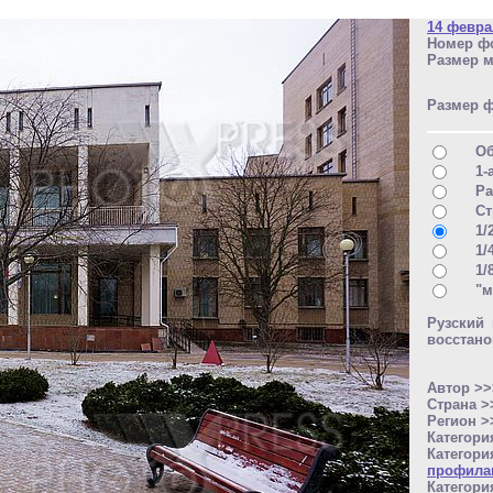
14 февра
Номер фо
Размер м
Размер 
О
1-
Ра
Ст
1/
1/
1/
"м
Рузский 
восстано
Автор >
Страна 
Регион 
Категори
Категори
профила
Категори