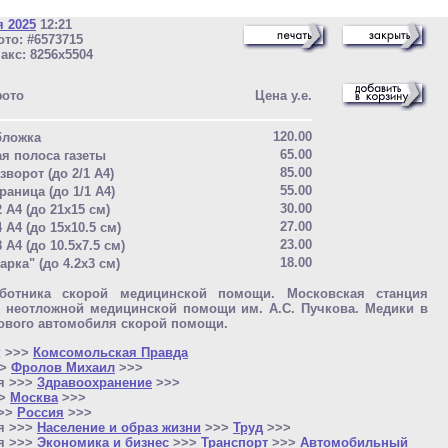
я 2025
12:21
то: #6573715
акс: 8256x5504
фото
Цена у.е.
120.00
бложка
65.00
ая полоса газеты
85.00
зворот (до 2/1 A4)
55.00
раница (до 1/1 A4)
30.00
2 A4 (до 21x15 см)
27.00
4 A4 (до 15x10.5 см)
23.00
8 A4 (до 10.5x7.5 см)
18.00
арка" (до 4.2x3 см)
ботника скорой медицинской помощи. Московская станция
и неотложной медицинской помощи им. А.С. Пучкова. Медики в
ового автомобиля скорой помощи.
к >>>
Комсомольская Правда
>>
Фролов Михаил
>>>
я >>>
Здравоохранение
>>>
>>
Москва
>>>
>>>
Россия
>>>
я >>>
Население и образ жизни
>>>
Труд
>>>
я >>>
Экономика и бизнес
>>>
Транспорт
>>>
Автомобильный