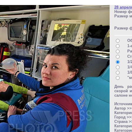
28 апрел
Номер фо
Размер м
Размер 
О
1-
Ра
Ст
1/
1/
1/
"м
День ра
скорой 
салоне н
Источни
Автор >
Категори
Город >
Страна 
Категори
Категори