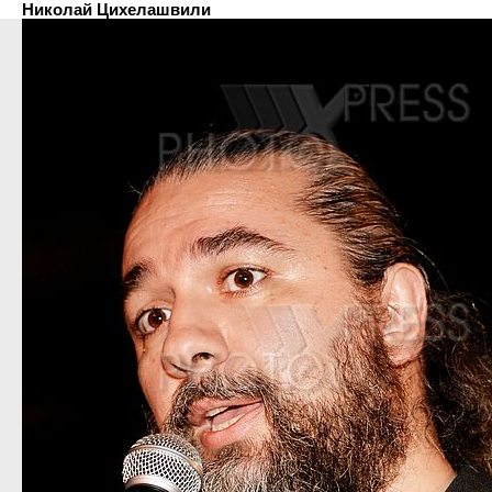
Николай Цихелашвили