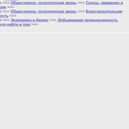
я >>>
Общественно- политическая жизнь
>>>
Союзы, движения и
ции
>>>
я >>>
Общественно- политическая жизнь
>>>
Благотворительная
ость
>>>
я >>>
Экономика и бизнес
>>>
Добывающая промышленность
ча нефти и газа
>>>