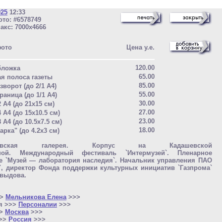
025
12:33
то: #6578749
акс: 7000x4666
фото
Цена у.е.
120.00
бложка
65.00
ая полоса газеты
85.00
зворот (до 2/1 A4)
55.00
раница (до 1/1 A4)
30.00
2 A4 (до 21x15 см)
27.00
4 A4 (до 15x10.5 см)
23.00
8 A4 (до 10.5x7.5 см)
18.00
арка" (до 4.2x3 см)
яковская галерея. Корпус на Кадашевской
ной. Международный фестиваль `Интермузей`. Пленарное
е `Музей — лаборатория наследия`. Начальник управления ПАО
`, директор Фонда поддержки культурных инициатив `Газпрома`
авыдова.
>>
Мельникова Елена
>>>
я >>>
Персоналии
>>>
>>
Москва
>>>
>>>
Россия
>>>