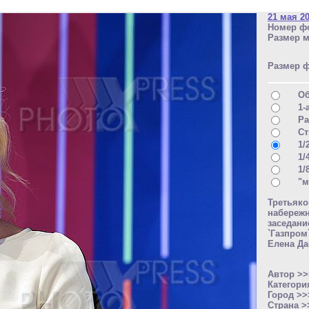
21 мая 2
Номер фо
Размер м
Размер 
О
1-
Ра
Ст
1/
1/
1/
"м
Треть
набереж
заседани
`Газпром
Елена Д
Автор >
Категори
Город >
Страна 