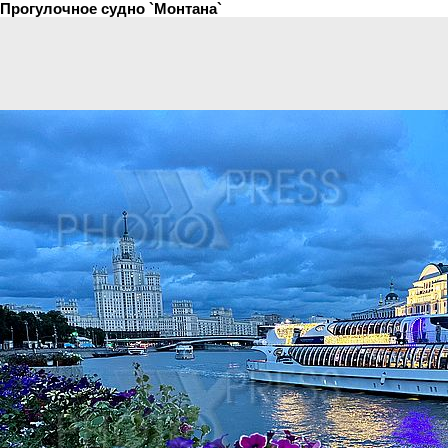
Прогулочное судно `Монтана`