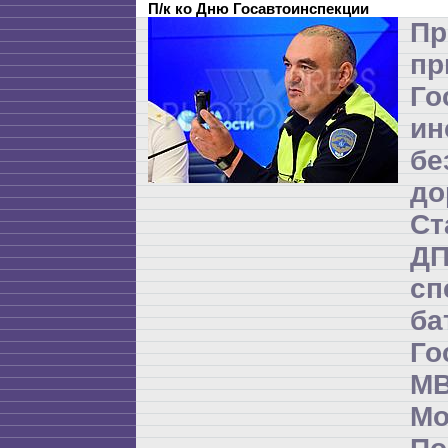
П/к ко Дню Госавтоинспекции
Пр
пр
Го
ин
бе
до
Ст
Д
сп
б
Го
М
М