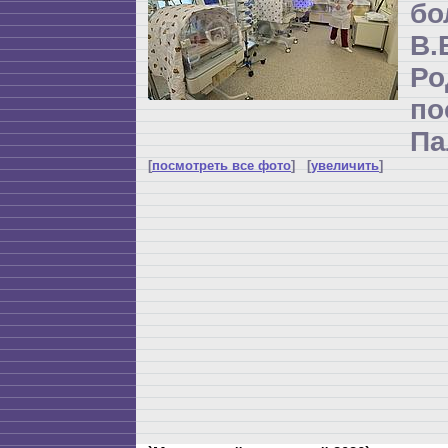
бо
В
Р
по
Па
[
посмотреть все фото
] [
увеличить
]