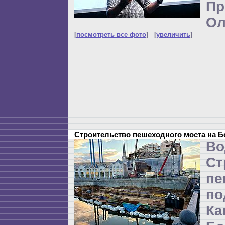
П
Ол
[
посмотреть все фото
] [
увеличить
]
Строительство пешеходного моста на 
Во
Ст
пе
п
Ка