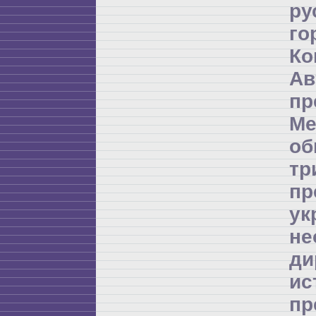
ру
го
Ко
А
пр
Ме
об
т
пр
ук
не
д
и
пр