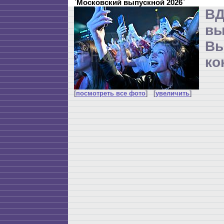
`Московский выпускной 2026`
ВД
в
Вы
ко
[
посмотреть все фото
] [
увеличить
]