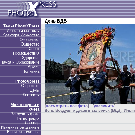
День ВДВ
Темы PhotoXPress
Актуальные темы
Культура,Искусство
Экономика
Общество
Спорт
Происшествия
Здоровье
Наука и Образование
Армия
Политика
PhotoXpress
О проекте
Цены
Контакты
Мои покупки и
[
посмотреть все фото
] [
увеличить
]
счета
День Воздушно-десантных войск (ВДВ). Ильин
Загрузить фото
Регистрация
Договор
Изменить рег.данные
Выписать счет на