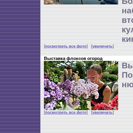
Бо
н
вт
ку
ки
[
посмотреть все фото
] [
увеличить
]
Выставка флоксов огород
Вы
По
ню
[
посмотреть все фото
] [
увеличить
]