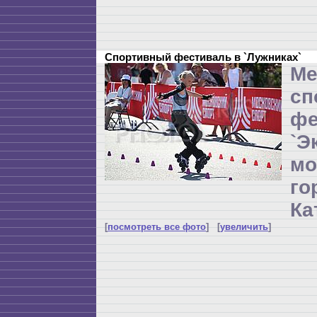
Спортивный фестиваль в `Лужниках`
Ме
сп
фе
`Э
мо
г
Ка
[
посмотреть все фото
] [
увеличить
]