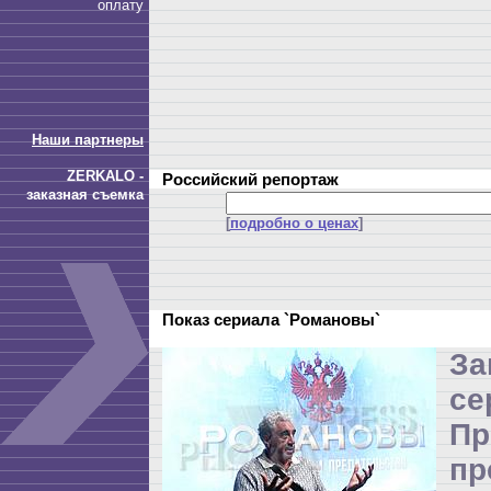
оплату
Наши партнеры
ZERKALO -
Российский репортаж
заказная съемка
[
подробно о ценах
]
Показ сериала `Романовы`
З
се
П
пр