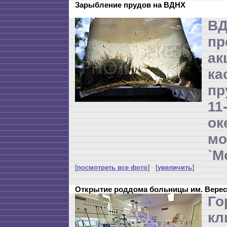
Зарыбление прудов на ВДНХ
В
пр
ак
ка
пр
1
о
м
`М
[
посмотреть все фото
] [
увеличить
]
Открытие роддома больницы им. Верес
Го
кл