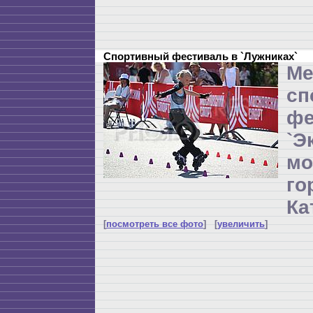
Спортивный фестиваль в `Лужниках`
Ме
сп
фе
`Э
мо
г
Ка
[
посмотреть все фото
] [
увеличить
]