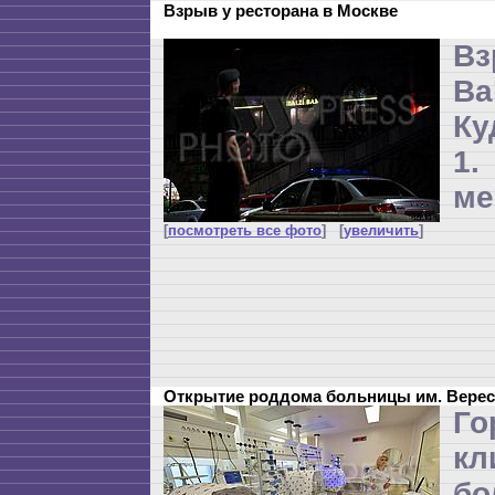
Взрыв у ресторана в Москве
Вз
B
Ку
1
ме
[
посмотреть все фото
] [
увеличить
]
Открытие роддома больницы им. Верес
Го
кл
бо