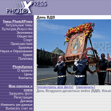
День ВДВ
Темы PhotoXPress
Актуальные темы
Культура,Искусство
Экономика
Общество
Спорт
Происшествия
Здоровье
Наука и Образование
Армия
Политика
PhotoXpress
О проекте
Цены
Контакты
Мои покупки и
[
посмотреть все фото
] [
увеличить
]
счета
День Воздушно-десантных войск (ВДВ). Ильин
Загрузить фото
Регистрация
Договор
Изменить рег.данные
Выписать счет на