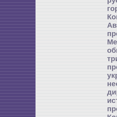
ру
го
Ко
А
пр
Ме
об
т
пр
ук
не
д
и
пр