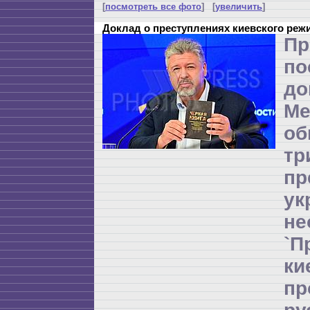
[
посмотреть все фото
] [
увеличить
]
Доклад о преступлениях киевского реж
Пр
по
до
Ме
об
т
пр
ук
не
`П
к
п