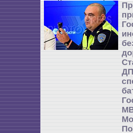
Пр
пр
Го
ин
бе
до
Ст
Д
сп
б
Го
М
М
По