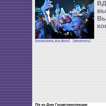
ВД
в
Вы
ко
[
посмотреть все фото
] [
увеличить
]
П/к ко Дню Госавтоинспекции