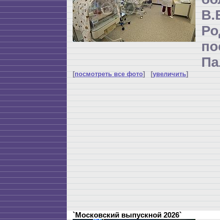
В
Р
по
Па
[
посмотреть все фото
] [
увеличить
]
`Московский выпускной 2026`