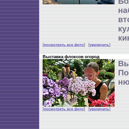
Бо
н
вт
ку
ки
[
посмотреть все фото
] [
увеличить
]
Выставка флоксов огород
Вы
По
ню
[
посмотреть все фото
] [
увеличить
]