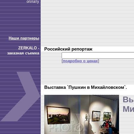
оплату
Наши партнеры
ZERKALO -
Российский репортаж
заказная съемка
[
подробно о ценах
]
Выставка `Пушкин в Михайловском`.
Вы
Ми