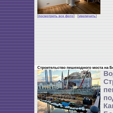
[
посмотреть все фото
] [
увеличить
]
Строительство пешеходного моста на 
Во
Ст
пе
п
Ка