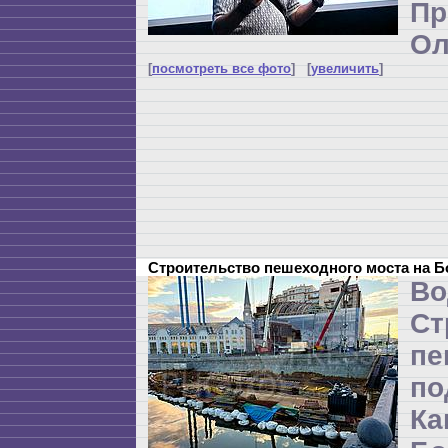
П
Ол
[
посмотреть все фото
] [
увеличить
]
Строительство пешеходного моста на 
Во
Ст
пе
п
Ка