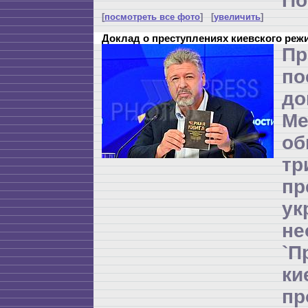
По
[
посмотреть все фото
] [
увеличить
]
Доклад о преступлениях киевского реж
Пр
по
до
Ме
об
т
пр
ук
не
`П
к
п