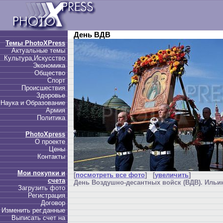
День ВДВ
Темы PhotoXPress
Актуальные темы
Культура,Искусство
Экономика
Общество
Спорт
Происшествия
Здоровье
Наука и Образование
Армия
Политика
PhotoXpress
О проекте
Цены
Контакты
Мои покупки и
[
посмотреть все фото
] [
увеличить
]
счета
День Воздушно-десантных войск (ВДВ). Ильин
Загрузить фото
Регистрация
Договор
Изменить рег.данные
Выписать счет на