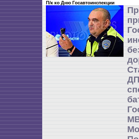
П/к ко Дню Госавтоинспекции
Пр
пр
Го
ин
бе
до
Ст
Д
сп
б
Го
М
М