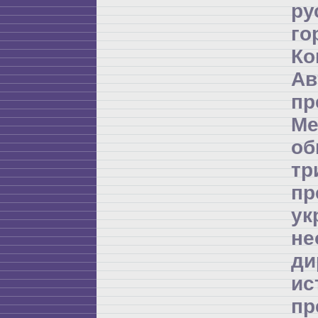
ру
го
Ко
А
пр
Ме
об
т
пр
ук
не
д
и
пр