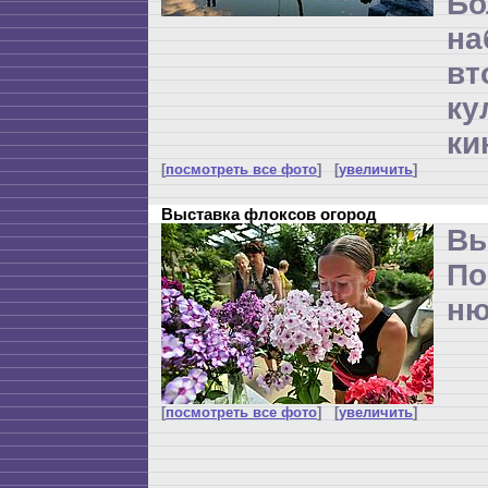
Бо
н
вт
ку
ки
[
посмотреть все фото
] [
увеличить
]
Выставка флоксов огород
Вы
По
ню
[
посмотреть все фото
] [
увеличить
]