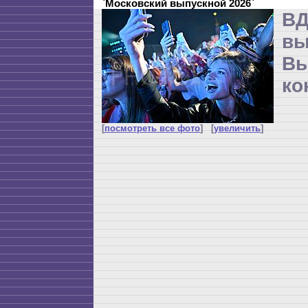
`Московский выпускной 2026`
ВД
в
Вы
ко
[
посмотреть все фото
] [
увеличить
]