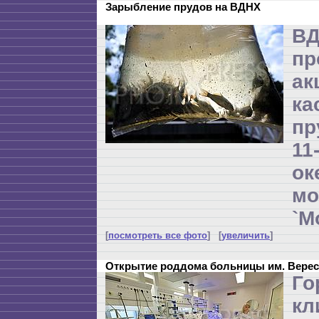
Зарыбление прудов на ВДНХ
В
пр
ак
ка
пр
1
о
м
`М
[
посмотреть все фото
] [
увеличить
]
Открытие роддома больницы им. Верес
Го
кл