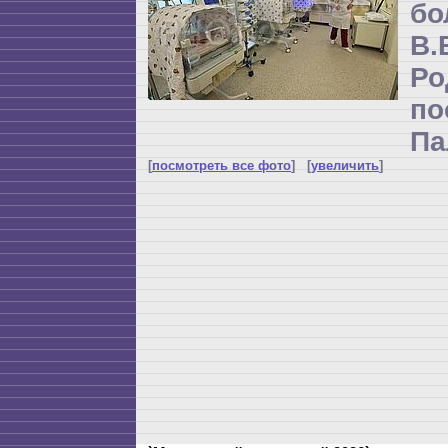
бо
В
Р
по
Па
[
посмотреть все фото
] [
увеличить
]