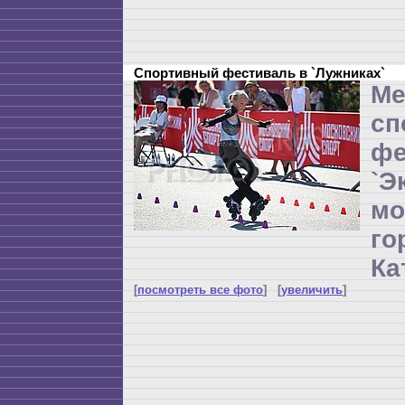
Спортивный фестиваль в `Лужниках`
Ме
сп
фе
`Э
мо
г
Ка
[
посмотреть все фото
] [
увеличить
]