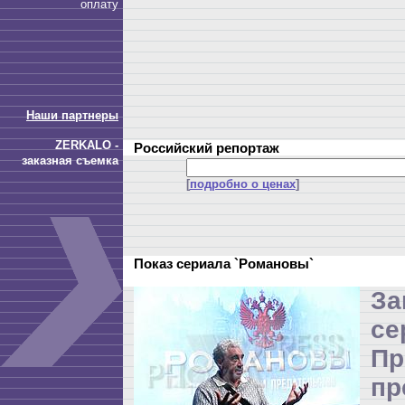
оплату
Наши партнеры
ZERKALO -
Российский репортаж
заказная съемка
[
подробно о ценах
]
Показ сериала `Романовы`
З
се
П
пр