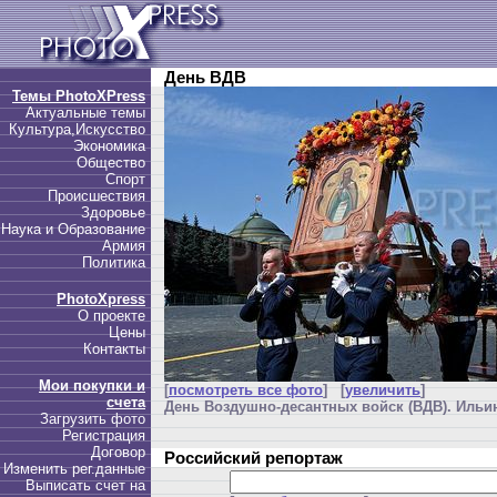
День ВДВ
Темы PhotoXPress
Актуальные темы
Культура,Искусство
Экономика
Общество
Спорт
Происшествия
Здоровье
Наука и Образование
Армия
Политика
PhotoXpress
О проекте
Цены
Контакты
Мои покупки и
[
посмотреть все фото
] [
увеличить
]
счета
День Воздушно-десантных войск (ВДВ). Ильин
Загрузить фото
Регистрация
Договор
Российский репортаж
Изменить рег.данные
Выписать счет на