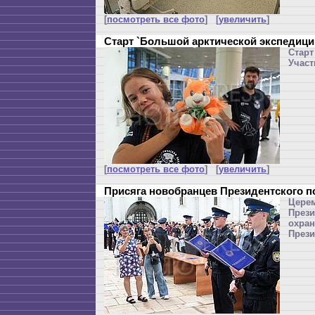
[
посмотреть все фото
] [
увеличить
]
Старт `Большой арктической экспедици
Старт
Участ
[
посмотреть все фото
] [
увеличить
]
Присяга новобранцев Президентского 
Цере
През
охра
Прези