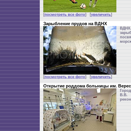
[
посмотреть все фото
] [
увеличить
]
Зарыбление прудов на ВДНХ
ВДНХ
зары
посв
морск
[
посмотреть все фото
] [
увеличить
]
Открытие роддома больницы им. Верес
Горо
В.В.
рекон