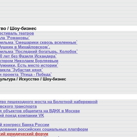
тво / Шоу-бизнес
стиваль театров
ала `Романовы`
ильма `Смешарики сквозь вселенные`
Пушкин в Михайловском`.
ильма `Последний богатырь. Колобок`
0 лет без Фазиля Искандера`
актером Николаем Бурляевым
Лужники, Есть место истории`
икла `Зубастая няня`
 проекта `Птица - Победа`
ультура / Искусство / Шоу-бизнес
тво пешеходного моста на Болотной набережной
вского транспорта
я объектов общепита на ВДНХ в Москве
ий поезд компании VK
 конгресс Банка России
едования российских социальных платформ
кий юридический форум