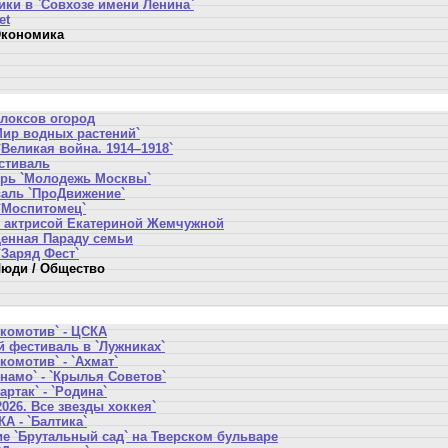
ики в `Совхозе имени Ленина`
et
кономика
локсов огород
Мир водных растений`
Великая война. 1914–1918`
стиваль
ерь `Молодежь Москвы`
аль `ПроДвижение`
`Моспитомец`
 актрисой Екатериной Жемчужной
щенная Параду семьи
`Заряд Фест`
юди / Общество
окомотив` - ЦСКА
 фестиваль в `Лужниках`
комотив` - `Ахмат`
намо` - `Крылья Советов`
артак` - `Родина`
2026. Все звезды хоккея`
А - `Балтика`
е `Брутальный сад` на Тверском бульваре