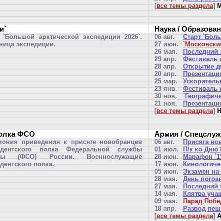
[
все темы раздела
]
М
и`
Наука / Образова
 `Большой арктической экспедиции 2026`.
06 авг.
Старт `Бол
ница экспедиции.
27 июн.
`Московски
26 мая.
Последний 
29 апр.
Фестиваль с
28 апр.
Открытие д
20 апр.
Презентаци
25 мар.
Ускоритель
23 янв.
Фестиваль 
30 ноя.
`Географиче
21 ноя.
Презентаци
[
все темы раздела
]
Н
полка ФСО
Армия / Спецслу
мония приведения к присяге новобранцев
06 авг.
Присяга но
идентского полка Федеральной службы
01 июл.
П/к ко Дню
ны (ФСО) России. Военнослужащие
28 июн.
Марафон `15
дентского полка.
17 июн.
Кинологиче
05 июн.
Экзамен на
28 мая.
День погра
27 мая.
Последний 
14 мая.
Клятва уча
09 мая.
Парад Поб
18 апр.
Развод пеш
[
все темы раздела
]
А