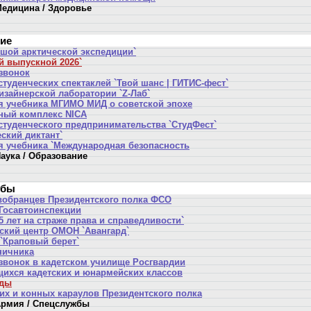
едицина / Здоровье
ние
ьшой арктической экспедиции`
й выпускной 2026`
звонок
туденческих спектаклей `Твой шанс | ГИТИС-фест`
изайнерской лаборатории `Z-Лаб`
я учебника МГИМО МИД о советской эпохе
ный комплекс NICA
студенческого предпринимательства `СтудФест`
ский диктант`
я учебника `Международная безопасность
аука / Образование
жбы
вобранцев Президентского полка ФСО
 Госавтоинспекции
 лет на страже права и справедливости`
ский центр ОМОН `Авангард`
 `Краповый берет`
ничника
звонок в кадетском училище Росгвардии
щихся кадетских и юнармейских классов
еды
их и конных караулов Президентского полка
рмия / Спецслужбы