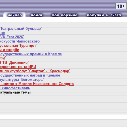
`Театральный бульвар`
кве
VK Fest 2026`
искусств Чайковского
устальная Турандот`
и и скорби
осударственных премий в Кремле
ФИ`
-ТВ `Движение`
ернет-контента ИРИ
и по футболу: `Спартак` - `Краснодар`
осударственных наград в Кремле
кульптуры `Богоматерь`
 цветов к Могиле Неизвестного Солдата
 кинофестиваль
ктуальные темы