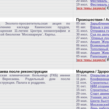
20 июл.
Фестиваль 
19 июл.
Фестиваль 
[
все темы раздела
]
С
Происшествия / А
. Эколого-просветительская акция по
05 авг.
Зарыбление
блению каскада Каменских прудов,
01 авг.
Взрыв у ре
ященная 11-летию Центра океанографии и
31 июл.
Отправка г
ой биологии `Москвариум`. Карпы.
30 июл.
Суд по дел
27 июл.
`Оленья лун
27 июл.
Акция `Жур
06 июл.
Всемирный 
09 июн.
Тополиный 
08 мая.
Акция `Жив
05 мая.
Репетиция 
[
все темы раздела
]
П
аева после реконструкции
Медицина / Здоро
дская клиническая больница (ГКБ) имени
22 янв.
Открытие р
 Вересаева. Родильный дом после
11 дек.
Конференц
струкции. Палата в роддоме.
11 ноя.
Строительс
31 окт.
НИИ оторин
15 окт.
Строительс
29 сен.
Старт движ
26 июн.
Учения экс
29 мая.
Центр быст
20 мая.
Московский
28 апр.
День работ