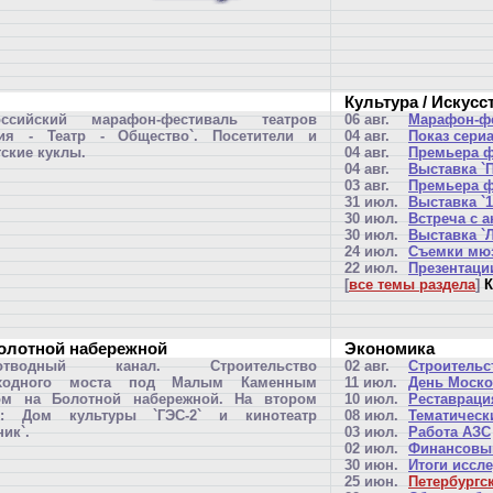
Культура / Искусс
оссийский марафон-фестиваль театров
06 авг.
Марафон-фе
сия - Театр - Общество`. Посетители и
04 авг.
Показ сери
тские куклы.
04 авг.
Премьера ф
04 авг.
Выставка `
03 авг.
Премьера ф
31 июл.
Выставка `1
30 июл.
Встреча с 
30 июл.
Выставка `
24 июл.
Съемки мюз
22 июл.
Презентации
[
все темы раздела
]
К
Болотной набережной
Экономика
оотводный канал. Строительство
02 авг.
Строительс
ходного моста под Малым Каменным
11 июл.
День Моско
ом на Болотной набережной. На втором
10 июл.
Реставраци
е: Дом культуры `ГЭС-2` и кинотеатр
08 июл.
Тематическ
ник`.
03 июл.
Работа АЗС
02 июл.
Финансовый
30 июн.
Итоги иссл
25 июн.
Петербургс