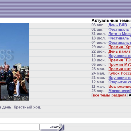
Актуальные темы
03 авг.
День ВДВ
01 авг.
Фестиваль 
31 июл.
Лето в Мос
18 июл.
Фестиваль `
04 июл.
Фестиваль 
29 июн.
Премия `Хр
22 июн.
День памят
12 июн.
Вручение г
10 июн.
Премия `ТЭ
06 июн.
Премия МУЗ
28 мая.
Премия инт
24 мая.
Кубок Росси
21 мая.
Вручение г
12 мая.
Открытие с
11 мая.
Возложение
23 апр.
Московский
[
все темы раздела
]
А
 день. Крестный ход.