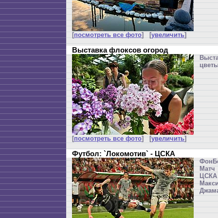
[
посмотреть все фото
] [
увеличить
]
Выставка флоксов огород
Выст
цветы
[
посмотреть все фото
] [
увеличить
]
Футбол: `Локомотив` - ЦСКА
ФонБ
Матч 
ЦСКА
Макс
Джама