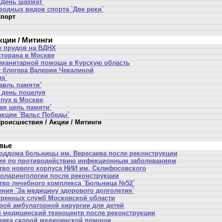
`День шахмат`
водных видов спорта `Две реки`
порт
кции / Митинги
 прудов на ВДНХ
сторана в Москве
уманитарной помощи в Курскую область
у блогера Валерии Чекалиной
а`
авль памяти`
день поцелуя
пух в Москве
ая цепь памяти`
акции `Вальс Победы`
роисшествия / Акции / Митинги
вье
оддома больницы им. Вересаева после реконструкции
ия по противодействию инфекционным заболеваниям
тво нового корпуса НИИ им. Склифосовского
оларингологии после реконструкции
тво лечебного комплекса `Больница №52`
ения `За медицину здорового долголетия`
тренных служб Московской области
рой амбулаторной хирургии для детей
 медицинский техноцентр после реконструкции
ника скорой медицинской помощи