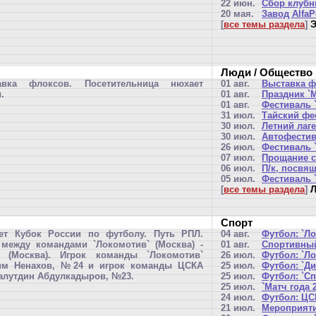
22 июн.
Сбор клубн
20 мая.
Завод AlfaP
[
все темы раздела
]
Э
Люди / Общество
авка флоксов. Посетительница нюхает
01 авг.
Выставка ф
.
01 авг.
Праздник `
01 авг.
Фестиваль `
31 июл.
Тайский фе
30 июл.
Летний лаг
30 июл.
Автофестив
26 июл.
Фестиваль 
07 июл.
Прощание с
06 июл.
П/к, посвя
05 июл.
Фестиваль 
[
все темы раздела
]
Л
Спорт
ет Кубок России по футболу. Путь РПЛ.
04 авг.
Футбол: `Л
между командами `Локомотив` (Москва) -
01 авг.
Спортивный
 (Москва). Игрок команды `Локомотив`
26 июл.
Футбол: `Ло
им Ненахов, №24 и игрок команды ЦСКА
25 июл.
Футбол: `Ди
лутдин Абдулкадыров, №23.
25 июл.
Футбол: `Сп
25 июл.
`Матч года 
24 июл.
Футбол: ЦСК
21 июл.
Мероприяти