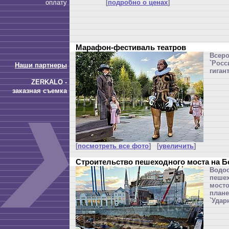
оплату
[
подробно о ценах
]
Марафон-фестиваль театров
Всер
`Рос
Наши партнеры
гиган
ZERKALO -
заказная съемка
[
посмотреть все фото
] [
увеличить
]
Строительство пешеходного моста на 
Вод
пеше
мост
план
`Удар