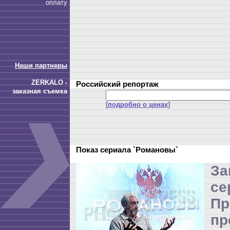
оплату
Наши партнеры
ZERKALO -
Российский репортаж
заказная съемка
[
подробно о ценах
]
Показ сериала `Романовы`
З
се
П
пр