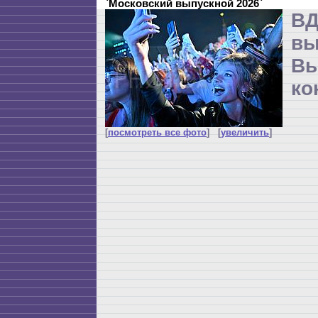
`Московский выпускной 2026`
ВД
в
Вы
ко
[
посмотреть все фото
] [
увеличить
]