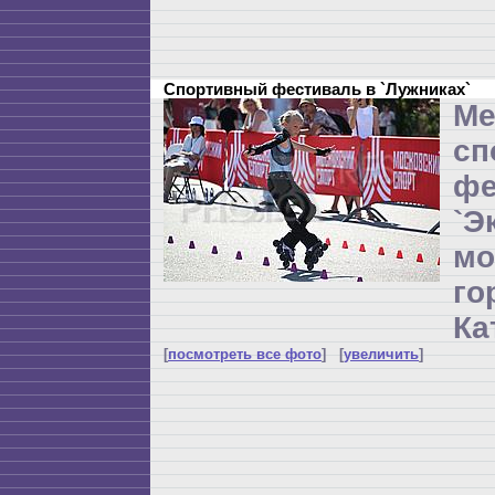
Спортивный фестиваль в `Лужниках`
Ме
сп
фе
`Э
мо
г
Ка
[
посмотреть все фото
] [
увеличить
]