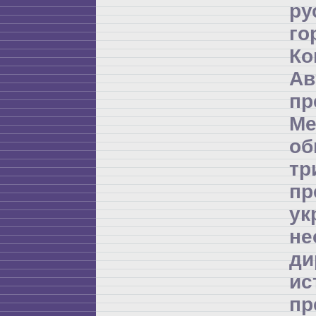
ру
го
Ко
А
пр
Ме
об
т
пр
ук
не
д
и
пр