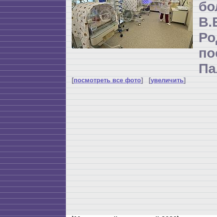
бо
В
Р
по
Па
[
посмотреть все фото
] [
увеличить
]