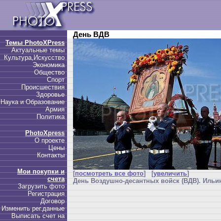
День ВДВ
Темы PhotoXPress
Актуальные темы
Культура,Искусство
Экономика
Общество
Спорт
Происшествия
Здоровье
Наука и Образование
Армия
Политика
PhotoXpress
О проекте
Цены
Контакты
Мои покупки и
[
посмотреть все фото
] [
увеличить
]
счета
День Воздушно-десантных войск (ВДВ). Ильин
Загрузить фото
Регистрация
Договор
Изменить рег.данные
Выписать счет на