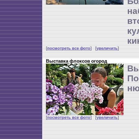
Бо
н
вт
ку
ки
[
посмотреть все фото
] [
увеличить
]
Выставка флоксов огород
Вы
По
ню
[
посмотреть все фото
] [
увеличить
]