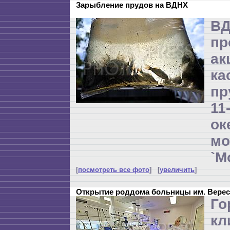
Зарыбление прудов на ВДНХ
В
пр
ак
ка
пр
1
о
м
`М
[
посмотреть все фото
] [
увеличить
]
Открытие роддома больницы им. Верес
Го
кл