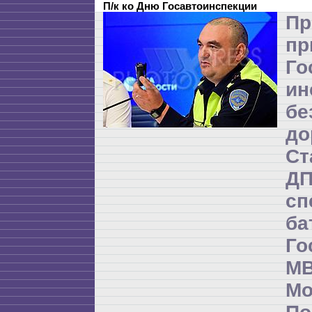
П/к ко Дню Госавтоинспекции
Пр
пр
Го
ин
бе
до
Ст
Д
сп
б
Го
М
М