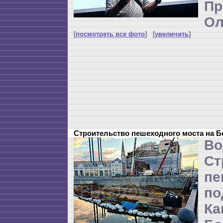
П
Ол
[
посмотреть все фото
] [
увеличить
]
Строительство пешеходного моста на 
Во
Ст
пе
п
Ка