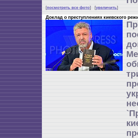
По
[
посмотреть все фото
] [
увеличить
]
Доклад о преступлениях киевского реж
Пр
по
до
Ме
об
т
пр
ук
не
`П
к
п