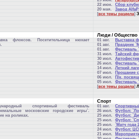
22 июн.
Сбор клубн
20 мая.
Завод AlfaP
[
все темы раздела
]
Э
Люди / Общество
авка флоксов. Посетительница нюхает
01 авг.
Выставка ф
.
01 авг.
Праздник `
01 авг.
Фестиваль `
31 июл.
Тайский фе
30 июл.
Автофестив
26 июл.
Фестиваль 
14 июл.
Летний лаг
07 июл.
Прощание с
06 июл.
П/к, посвя
05 июл.
Фестиваль 
[
все темы раздела
]
Л
Спорт
дународный спортивный фестиваль
01 авг.
Спортивный
тремальные московские городские игры`.
26 июл.
Футбол: `Ло
ие на роликах.
25 июл.
Футбол: `Ди
25 июл.
Футбол: `Сп
25 июл.
`Матч года 
24 июл.
Футбол: ЦСК
21 июл.
Мероприяти
20 июл.
Фестиваль 