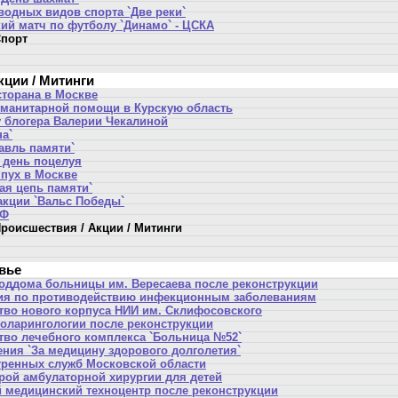
водных видов спорта `Две реки`
ий матч по футболу `Динамо` - ЦСКА
порт
кции / Митинги
сторана в Москве
уманитарной помощи в Курскую область
у блогера Валерии Чекалиной
а`
авль памяти`
день поцелуя
пух в Москве
ая цепь памяти`
акции `Вальс Победы`
РФ
роисшествия / Акции / Митинги
вье
оддома больницы им. Вересаева после реконструкции
ия по противодействию инфекционным заболеваниям
тво нового корпуса НИИ им. Склифосовского
оларингологии после реконструкции
тво лечебного комплекса `Больница №52`
ения `За медицину здорового долголетия`
тренных служб Московской области
рой амбулаторной хирургии для детей
 медицинский техноцентр после реконструкции