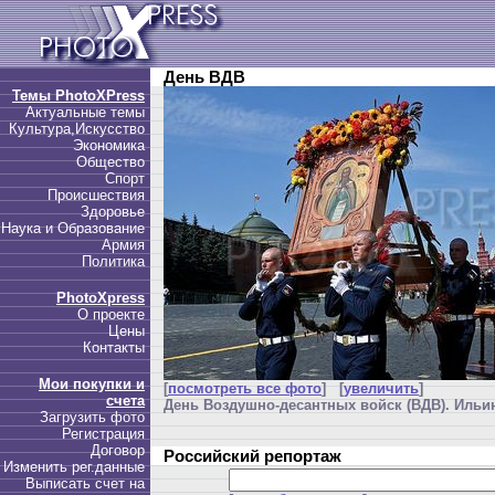
День ВДВ
Темы PhotoXPress
Актуальные темы
Культура,Искусство
Экономика
Общество
Спорт
Происшествия
Здоровье
Наука и Образование
Армия
Политика
PhotoXpress
О проекте
Цены
Контакты
Мои покупки и
[
посмотреть все фото
] [
увеличить
]
счета
День Воздушно-десантных войск (ВДВ). Ильин
Загрузить фото
Регистрация
Договор
Российский репортаж
Изменить рег.данные
Выписать счет на