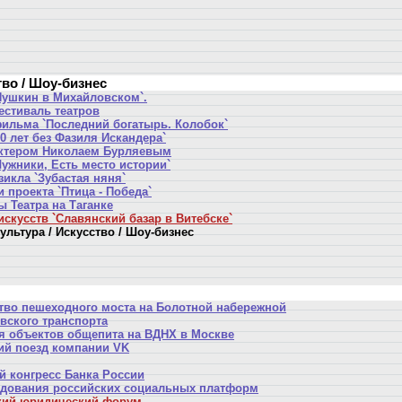
тво / Шоу-бизнес
Пушкин в Михайловском`.
стиваль театров
ильма `Последний богатырь. Колобок`
0 лет без Фазиля Искандера`
актером Николаем Бурляевым
Лужники, Есть место истории`
икла `Зубастая няня`
 проекта `Птица - Победа`
 Театра на Таганке
скусств `Славянский базар в Витебске`
ультура / Искусство / Шоу-бизнес
тво пешеходного моста на Болотной набережной
вского транспорта
я объектов общепита на ВДНХ в Москве
ий поезд компании VK
 конгресс Банка России
едования российских социальных платформ
кий юридический форум