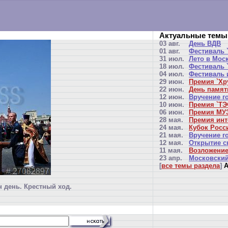
Актуальные темы
03 авг.
День ВДВ
01 авг.
Фестиваль 
31 июл.
Лето в Мос
18 июл.
Фестиваль `
04 июл.
Фестиваль 
29 июн.
Премия `Хр
22 июн.
День памят
12 июн.
Вручение г
10 июн.
Премия `ТЭ
06 июн.
Премия МУЗ
28 мая.
Премия инт
24 мая.
Кубок Росси
21 мая.
Вручение г
12 мая.
Открытие с
11 мая.
Возложение
23 апр.
Московский
[
все темы раздела
]
А
 день. Крестный ход.