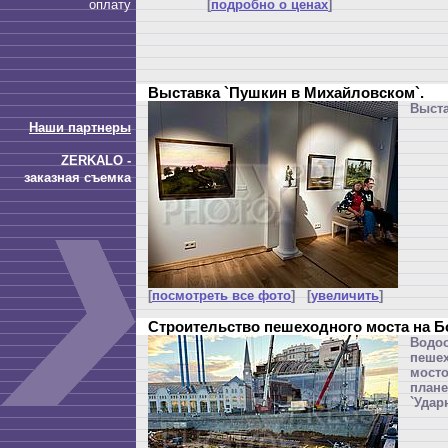
оплату
[
подробно о ценах
]
Выставка `Пушкин в Михайловском`.
Выста
Наши партнеры
ZERKALO -
заказная съемка
[
посмотреть все фото
] [
увеличить
]
Строительство пешеходного моста на 
Вод
пеше
мост
план
`Удар