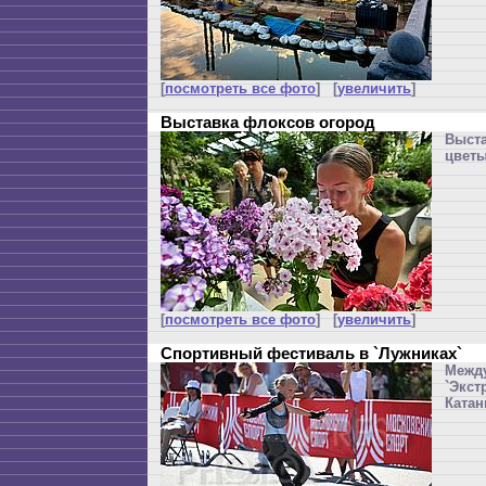
[
посмотреть все фото
] [
увеличить
]
Выставка флоксов огород
Выст
цветы
[
посмотреть все фото
] [
увеличить
]
Спортивный фестиваль в `Лужниках`
Меж
`Экс
Катан