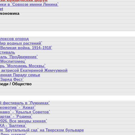
ики в `Совхозе имени Ленина`
et
кономика
локсов огород
Мир водных растений`
Великая война. 1914–1918`
стиваль
аль `ПроДвижение`
`Моспитомец`
ерь `Молодежь Москвы`
 актрисой Екатериной Жемчужной
щенная Параду семьи
`Заряд Фест`
юди / Общество
 фестиваль в `Лужниках`
комотив` - `Ахмат`
намо` - `Крылья Советов`
артак` - `Родина`
2026. Все звезды хоккея`
А - `Балтика`
е `Брутальный сад` на Тверском бульваре
`День шахмат`