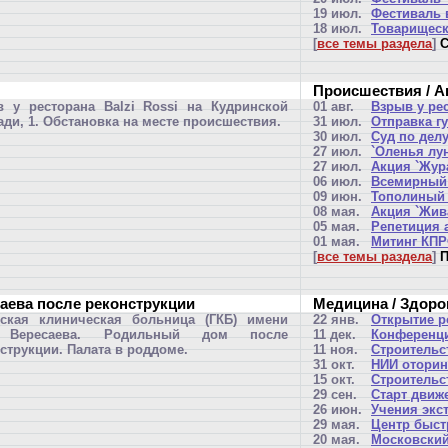
19 июл.
Фестиваль 
18 июл.
Товарищеск
[
все темы раздела
]
С
Происшествия / А
 у ресторана Balzi Rossi на Кудринской
01 авг.
Взрыв у ре
ди, 1. Обстановка на месте происшествия.
31 июл.
Отправка г
30 июл.
Суд по дел
27 июл.
`Оленья лун
27 июл.
Акция `Жур
06 июл.
Всемирный 
09 июн.
Тополиный 
08 мая.
Акция `Жив
05 мая.
Репетиция 
01 мая.
Митинг КП
[
все темы раздела
]
П
аева после реконструкции
Медицина / Здоро
дская клиническая больница (ГКБ) имени
22 янв.
Открытие р
 Вересаева. Родильный дом после
11 дек.
Конференц
струкции. Палата в роддоме.
11 ноя.
Строительс
31 окт.
НИИ оторин
15 окт.
Строительс
29 сен.
Старт движ
26 июн.
Учения экс
29 мая.
Центр быст
20 мая.
Московский