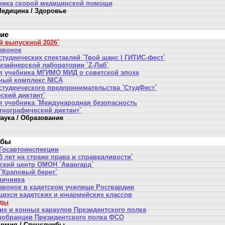
ника скорой медицинской помощи
едицина / Здоровье
ние
й выпускной 2026`
звонок
туденческих спектаклей `Твой шанс | ГИТИС-фест`
изайнерской лаборатории `Z-Лаб`
я учебника МГИМО МИД о советской эпохе
ный комплекс NICA
студенческого предпринимательства `СтудФест`
ский диктант`
я учебника `Международная безопасность
тнографический диктант`
аука / Образование
жбы
 Госавтоинспекции
 лет на страже права и справедливости`
ский центр ОМОН `Авангард`
 `Краповый берет`
ничника
звонок в кадетском училище Росгвардии
щихся кадетских и юнармейских классов
еды
их и конных караулов Президентского полка
вобранцев Президентского полка ФСО
рмия / Спецслужбы