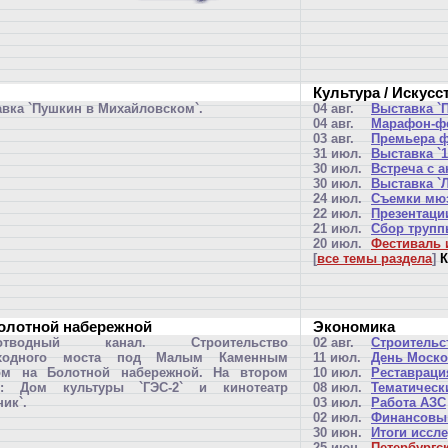
Культура / Искусс
вка `Пушкин в Михайловском`.
04 авг.
Выставка `
04 авг.
Марафон-фе
03 авг.
Премьера ф
31 июл.
Выставка `1
30 июл.
Встреча с 
30 июл.
Выставка `
24 июл.
Съемки мюз
22 июл.
Презентации
21 июл.
Сбор труппы
20 июл.
Фестиваль и
[
все темы раздела
]
К
Болотной набережной
Экономика
оотводный канал. Строительство
02 авг.
Строительс
ходного моста под Малым Каменным
11 июл.
День Моско
ом на Болотной набережной. На втором
10 июл.
Реставраци
е: Дом культуры `ГЭС-2` и кинотеатр
08 июл.
Тематическ
ник`.
03 июл.
Работа АЗС
02 июл.
Финансовый
30 июн.
Итоги иссл
25 июн.
Петербургс