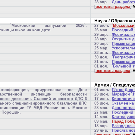
28 апр.
День работ
[
все темы раздела
]
М
Наука / Образова
Х. `Московский выпускной 2026`.
27 июн.
`Московски
кницы школ на концерте.
26 мая.
Последний 
29 апр.
Фестиваль с
28 апр.
Открытие д
20 апр.
Презентаци
25 мар.
Ускоритель
23 янв.
Фестиваль 
30 ноя.
`Географиче
21 ноя.
Презентаци
01 ноя.
`Большой э
[
все темы раздела
]
Н
Армия / Спецслу
с-конференция, приуроченная ко Дню
01 июл.
П/к ко Дню
дарственной инспекции безопасности
28 июн.
Марафон `15
ного движения. Старший инспектор ДПС 6
17 июн.
Кинологиче
ьного специализированного батальона ДПС
05 июн.
Экзамен на
тоинспекции ГУ МВД России по г. Москве
28 мая.
День погра
н Порошин.
27 мая.
Последний 
14 мая.
Клятва уча
09 мая.
Парад Поб
18 апр.
Развод пеш
29 янв.
Присяга но
[
все темы раздела
]
А