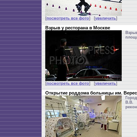
[
посмотреть все фото
] [
увеличить
]
Взрыв у ресторана в Москве
Взрыв
площа
[
посмотреть все фото
] [
увеличить
]
Открытие роддома больницы им. Верес
Горо
В.В.
рекон