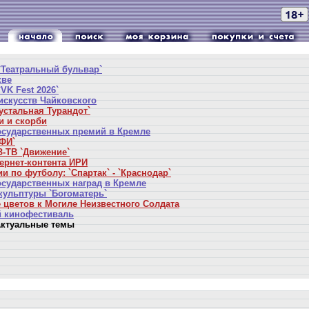
`Театральный бульвар`
кве
VK Fest 2026`
искусств Чайковского
устальная Турандот`
и и скорби
осударственных премий в Кремле
ФИ`
-ТВ `Движение`
ернет-контента ИРИ
и по футболу: `Спартак` - `Краснодар`
осударственных наград в Кремле
кульптуры `Богоматерь`
 цветов к Могиле Неизвестного Солдата
 кинофестиваль
ктуальные темы