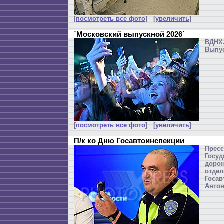
[
посмотреть все фото
] [
увеличить
]
`Московский выпускной 2026`
ВДН
Выпус
[
посмотреть все фото
] [
увеличить
]
П/к ко Дню Госавтоинспекции
Прес
Госу
дорож
отдел
Госав
Анто