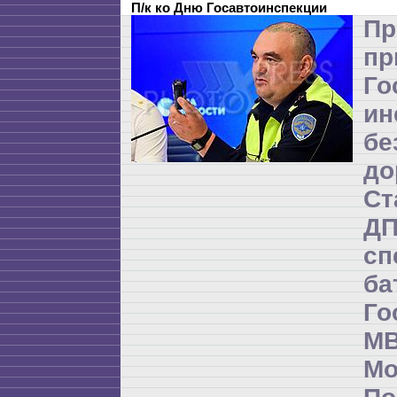
П/к ко Дню Госавтоинспекции
Пр
пр
Го
ин
бе
до
Ст
Д
сп
б
Го
М
М