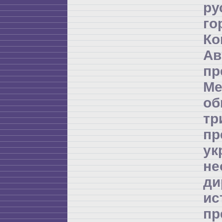
ру
го
Ко
А
пр
Ме
об
т
пр
ук
не
д
и
пр