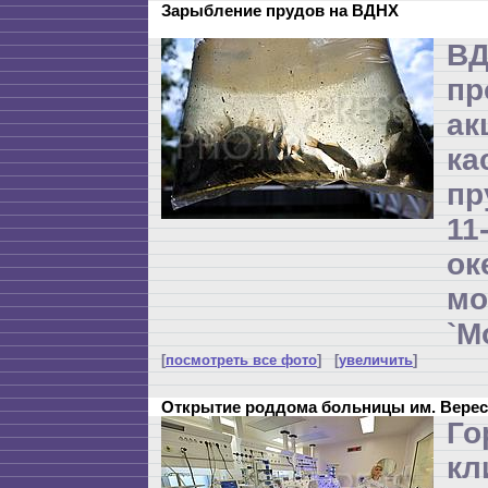
Зарыбление прудов на ВДНХ
В
пр
ак
ка
пр
1
о
м
`М
[
посмотреть все фото
] [
увеличить
]
Открытие роддома больницы им. Верес
Го
кл