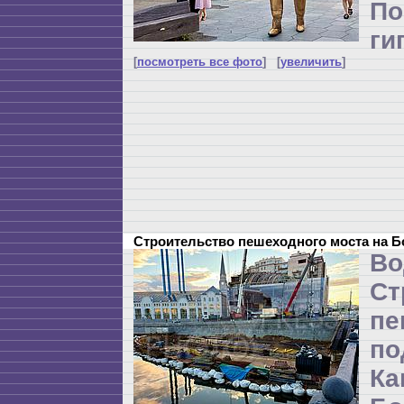
П
ги
[
посмотреть все фото
] [
увеличить
]
Строительство пешеходного моста на 
Во
Ст
пе
п
Ка