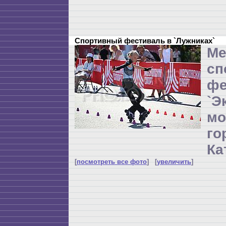
Спортивный фестиваль в `Лужниках`
Ме
сп
фе
`Э
мо
г
Ка
[
посмотреть все фото
] [
увеличить
]