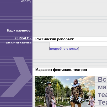
оплату
Наши партнеры
ZERKALO -
Российский репортаж
заказная съемка
[
подробно о ценах
]
Марафон-фестиваль театров
Вс
ма
те
Те