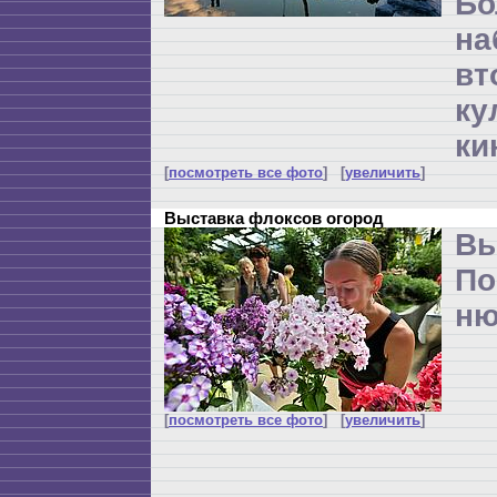
Бо
н
вт
ку
ки
[
посмотреть все фото
] [
увеличить
]
Выставка флоксов огород
Вы
По
ню
[
посмотреть все фото
] [
увеличить
]