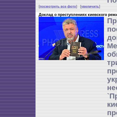
По
[
посмотреть все фото
] [
увеличить
]
Доклад о преступлениях киевского реж
Пр
по
до
Ме
об
т
пр
ук
не
`П
к
п