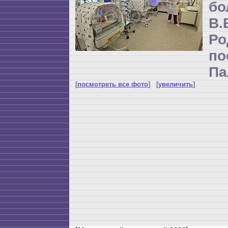
бо
В
Р
по
Па
[
посмотреть все фото
] [
увеличить
]