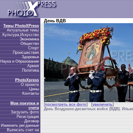
День ВДВ
Темы PhotoXPress
Актуальные темы
Культура,Искусство
Экономика
Общество
Спорт
Происшествия
Здоровье
Наука и Образование
Армия
Политика
PhotoXpress
О проекте
Цены
Контакты
Мои покупки и
[
посмотреть все фото
] [
увеличить
]
счета
День Воздушно-десантных войск (ВДВ). Ильин
Загрузить фото
Регистрация
Договор
Изменить рег.данные
Выписать счет на