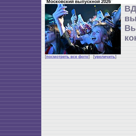
`Московский выпускной 2026`
ВД
в
Вы
ко
[
посмотреть все фото
] [
увеличить
]