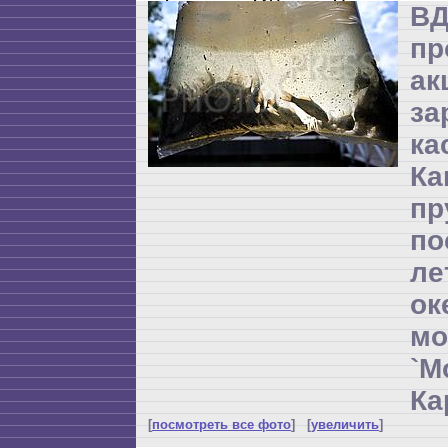
ВД
пр
а
за
ка
Ка
пр
по
л
ок
мо
`М
Ка
[
посмотреть все фото
] [
увеличить
]