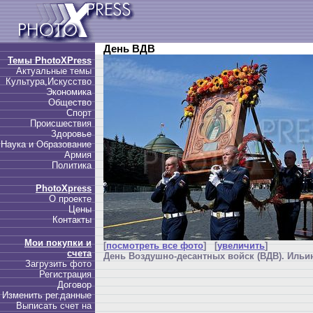
День ВДВ
Темы PhotoXPress
Актуальные темы
Культура,Искусство
Экономика
Общество
Спорт
Происшествия
Здоровье
Наука и Образование
Армия
Политика
PhotoXpress
О проекте
Цены
Контакты
Мои покупки и
[
посмотреть все фото
] [
увеличить
]
счета
День Воздушно-десантных войск (ВДВ). Ильин
Загрузить фото
Регистрация
Договор
Изменить рег.данные
Выписать счет на