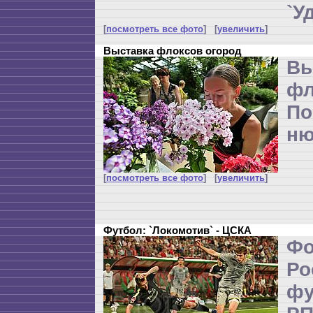
`У
[
посмотреть все фото
] [
увеличить
]
Выставка флоксов огород
Вы
фл
По
ню
[
посмотреть все фото
] [
увеличить
]
Футбол: `Локомотив` - ЦСКА
Ф
Р
ф