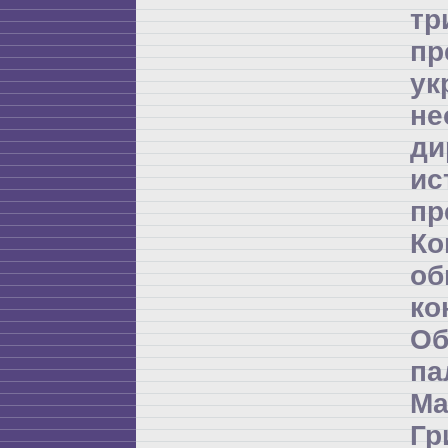
т
пр
ук
не
ди
и
пр
К
об
ко
Об
п
Ма
Гр