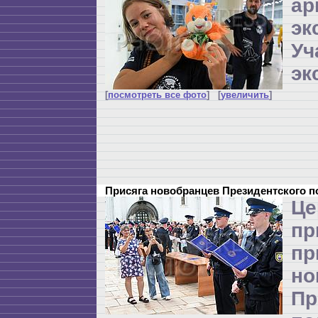
ар
эк
Уч
эк
[
посмотреть все фото
] [
увеличить
]
Присяга новобранцев Президентского 
Це
п
пр
но
Пр