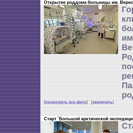
Открытие роддома больницы им. Верес
Го
кл
бо
и
Ве
Р
по
ре
П
ро
[
посмотреть все фото
] [
увеличить
]
Старт `Большой арктической экспедици
Ст