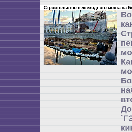
Строительство пешеходного моста на 
Во
ка
Ст
пе
мо
Ка
м
Бо
на
в
Д
`
ки