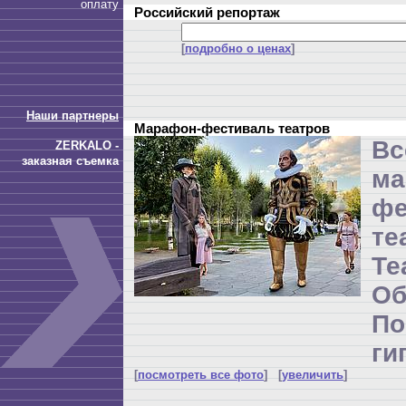
оплату
Российский репортаж
[
подробно о ценах
]
Наши партнеры
Марафон-фестиваль театров
Вс
ZERKALO -
заказная съемка
ма
фе
те
Т
Об
П
ги
[
посмотреть все фото
] [
увеличить
]