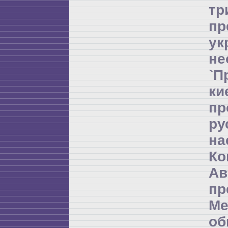
т
пр
ук
не
`П
ки
пр
ру
на
Ко
Ав
пр
Ме
об