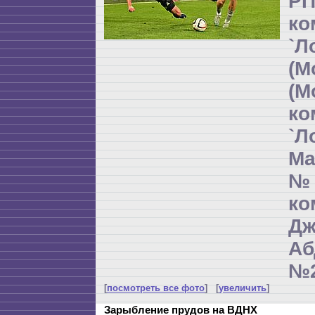
РП
ко
`Л
(М
(М
ко
`Л
Ма
№
к
Дж
Аб
№2
[
посмотреть все фото
] [
увеличить
]
Зарыбление прудов на ВДНХ