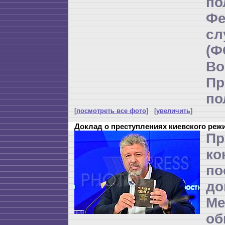
по
Фе
с
(
Во
Пр
по
[
посмотреть все фото
] [
увеличить
]
Доклад о преступлениях киевского реж
Пр
ко
по
до
Ме
об