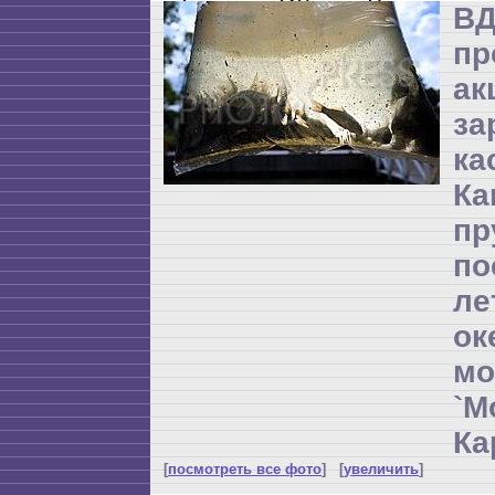
ВД
пр
а
за
ка
Ка
пр
по
л
ок
мо
`М
Ка
[
посмотреть все фото
] [
увеличить
]