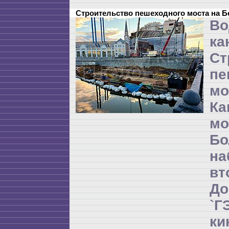
Строительство пешеходного моста на 
Во
ка
Ст
пе
мо
Ка
м
Бо
на
в
Д
`
ки