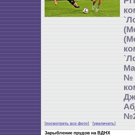
РП
ко
`Л
(М
(М
ко
`Л
Ма
№
к
Дж
Аб
№2
[
посмотреть все фото
] [
увеличить
]
Зарыбление прудов на ВДНХ