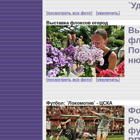
`У
[
посмотреть все фото
] [
увеличить
]
Выставка флоксов огород
Вы
фл
По
ню
[
посмотреть все фото
] [
увеличить
]
Футбол: `Локомотив` - ЦСКА
Ф
Р
ф