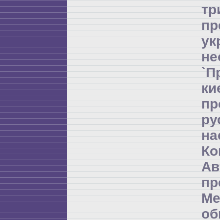
т
пр
ук
не
`П
ки
пр
ру
на
Ко
Ав
пр
Ме
об