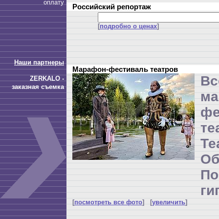
оплату
Российский репортаж
[
подробно о ценах
]
Наши партнеры
Марафон-фестиваль театров
Вс
ZERKALO -
заказная съемка
ма
фе
те
Т
Об
П
ги
[
посмотреть все фото
] [
увеличить
]