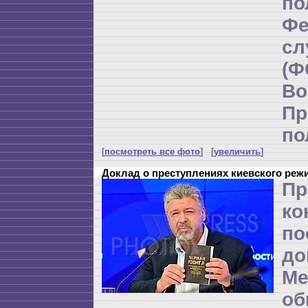
по
Фе
с
(
Во
Пр
по
[
посмотреть все фото
] [
увеличить
]
Доклад о преступлениях киевского реж
Пр
ко
по
до
Ме
об