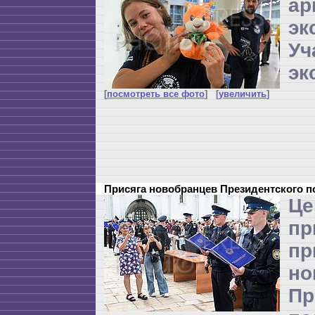
ар
эк
Уч
эк
[
посмотреть все фото
] [
увеличить
]
Присяга новобранцев Президентского 
Це
п
пр
но
Пр