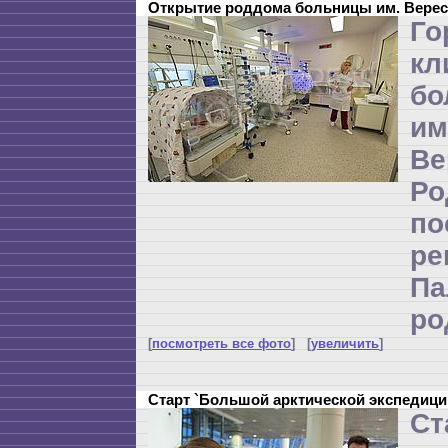
Открытие роддома больницы им. Верес
Го
кл
бо
и
Ве
Р
по
ре
П
ро
[
посмотреть все фото
] [
увеличить
]
Старт `Большой арктической экспедици
Ст