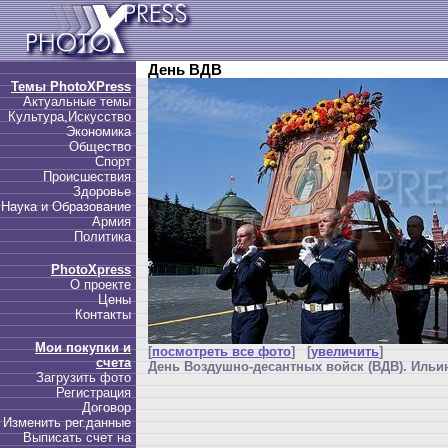
День ВДВ
Темы PhotoXPress
Актуальные темы
Культура,Искусство
Экономика
Общество
Спорт
Происшествия
Здоровье
Наука и Образование
Армия
Политика
PhotoXpress
О проекте
Цены
Контакты
Мои покупки и
[
посмотреть все фото
] [
увеличить
]
счета
День Воздушно-десантных войск (ВДВ). Ильин
Загрузить фото
Регистрация
Договор
Изменить рег.данные
Выписать счет на