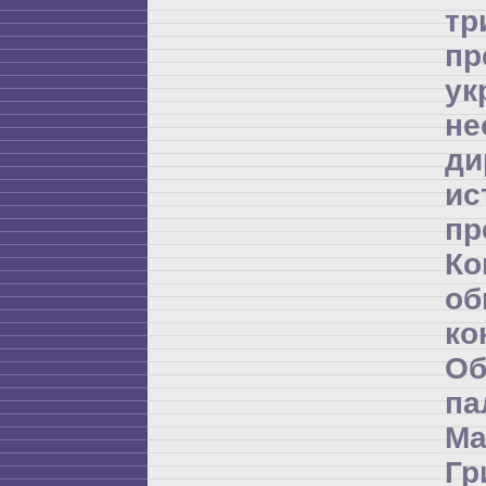
т
пр
ук
не
ди
и
пр
К
об
ко
Об
п
Ма
Гр