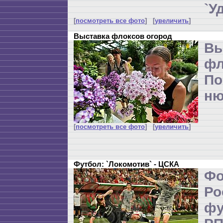
`У
[
посмотреть все фото
] [
увеличить
]
Выставка флоксов огород
Вы
фл
По
ню
[
посмотреть все фото
] [
увеличить
]
Футбол: `Локомотив` - ЦСКА
Ф
Р
ф