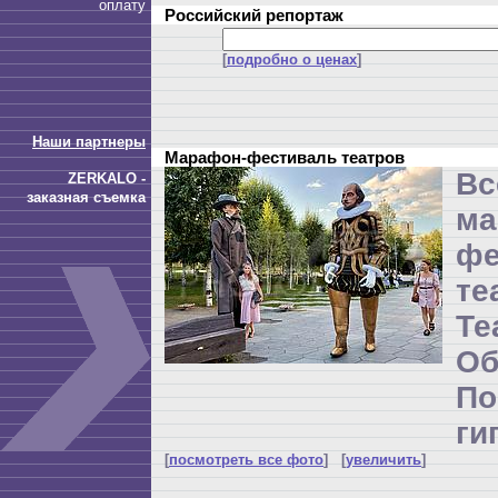
оплату
Российский репортаж
[
подробно о ценах
]
Наши партнеры
Марафон-фестиваль театров
Вс
ZERKALO -
заказная съемка
ма
фе
те
Т
Об
П
ги
[
посмотреть все фото
] [
увеличить
]