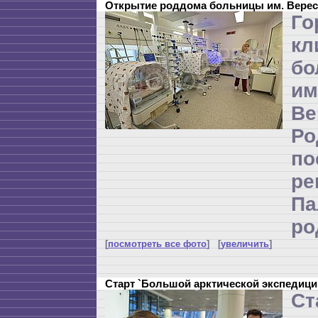
Открытие роддома больницы им. Верес
Го
кл
бо
и
Ве
Р
по
ре
П
ро
[
посмотреть все фото
] [
увеличить
]
Старт `Большой арктической экспедици
Ст