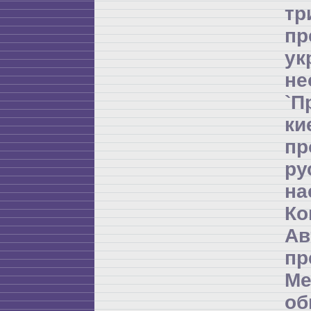
т
пр
ук
не
`П
ки
пр
ру
на
Ко
Ав
пр
Ме
об