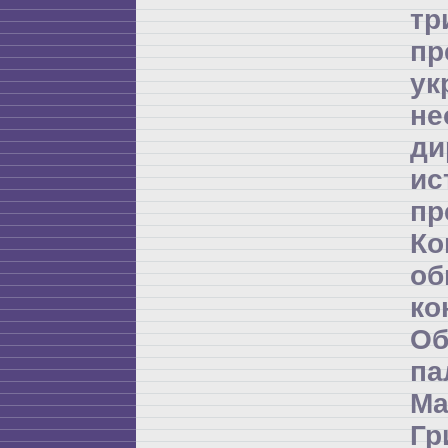
т
пр
ук
не
ди
и
пр
К
об
ко
Об
п
Ма
Гр