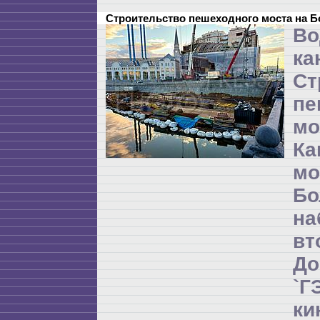
Строительство пешеходного моста на 
Во
ка
Ст
пе
мо
Ка
м
Бо
на
в
Д
`
ки