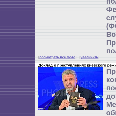
по
Фе
с
(
Во
Пр
по
[
посмотреть все фото
] [
увеличить
]
Доклад о преступлениях киевского реж
Пр
ко
по
до
Ме
об